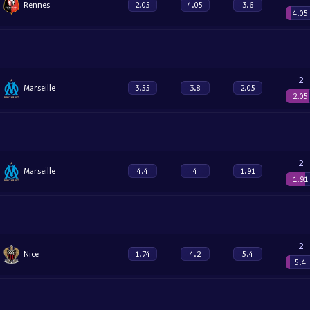
Rennes
2.05
4.05
3.6
4.05
2
Marseille
3.55
3.8
2.05
2.05
2
Marseille
4.4
4
1.91
1.91
2
Nice
1.74
4.2
5.4
5.4