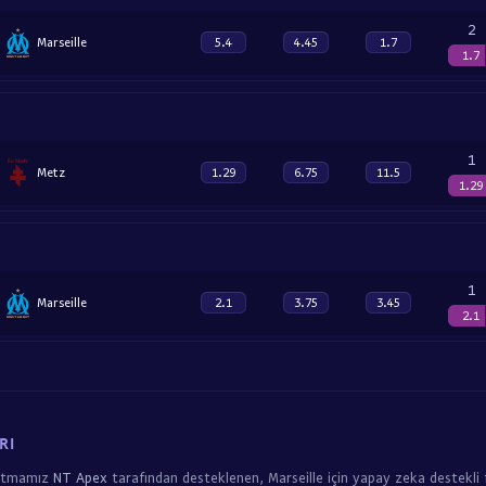
2
Marseille
5.4
4.45
1.7
1.7
1
Metz
1.29
6.75
11.5
1.29
1
Marseille
2.1
3.75
3.45
2.1
RI
ritmamız
NT Apex
tarafından desteklenen, Marseille için yapay zeka destekli