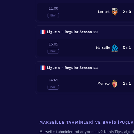
11:00
2
:
0
Lorient
Bitti
Ligue 1 - Regular Season 29
15:05
3
:
1
Marseille
Bitti
Ligue 1 - Regular Season 28
14:45
2
:
1
Monaco
Bitti
MARSEILLE TAHMINLERI VE BAHIS İPUÇLA
Marseille tahminleri
mi arıyorsunuz? NerdyTips, algo