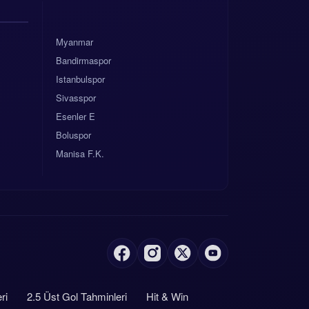
Myanmar
Bandirmaspor
Istanbulspor
Sivasspor
Esenler E
Boluspor
Manisa F.K.
ri
2.5 Üst Gol Tahminleri
Hit & Win