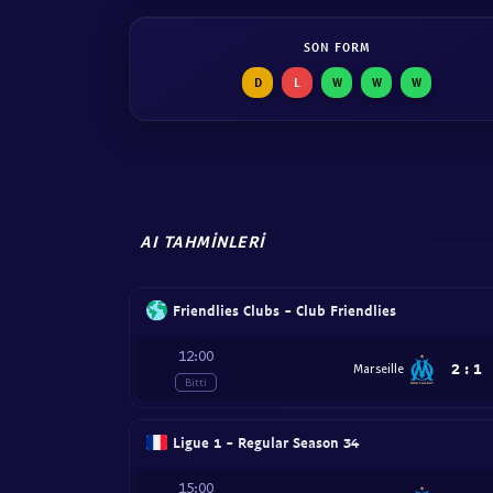
SON FORM
D
L
W
W
W
AI TAHMINLERI
Friendlies Clubs - Club Friendlies
12:00
2
:
1
Marseille
Bitti
Ligue 1 - Regular Season 34
15:00