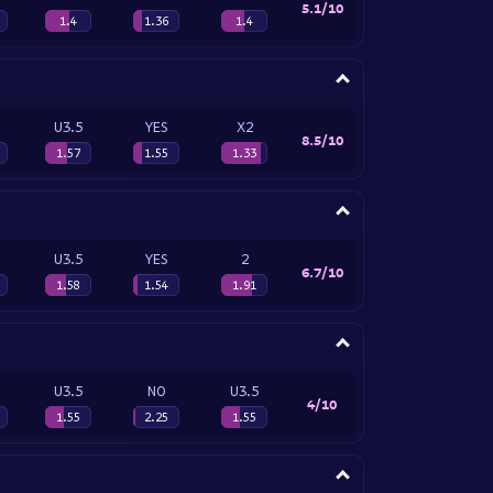
5.1/10
1.4
1.36
1.4
U3.5
YES
X2
8.5/10
1.57
1.55
1.33
U3.5
YES
2
6.7/10
1.58
1.54
1.91
U3.5
NO
U3.5
4/10
1.55
2.25
1.55