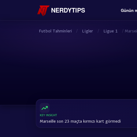
NERDYTIPS
Günün m
Futbol Tahminleri
/
Ligler
/
Ligue 1
/
Marsei
KEY INSIGHT
Marseille son 23 maçta kırmızı kart görmedi