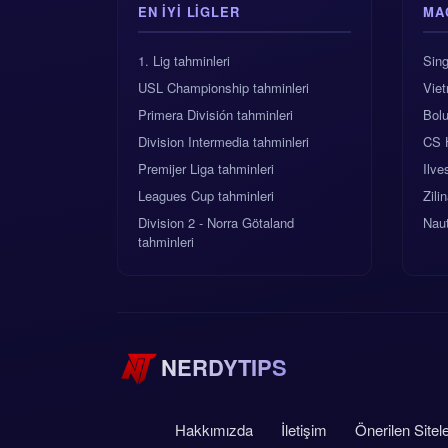
EN IYI LIGLER
MA
1. Lig tahminleri
Sin
USL Championship tahminleri
Vie
Primera División tahminleri
Bolu
Division Intermedia tahminleri
CS 
Premijer Liga tahminleri
Ilv
Leagues Cup tahminleri
Zili
Division 2 - Norra Götaland
Naut
tahminleri
NERDYTIPS
Hakkımızda
İletişim
Önerilen Sitel