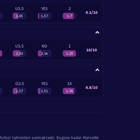
U3.5
YES
2
8.1/10
1.65
1.57
1.7
U3.5
NO
1
10/10
1.92
2.14
1.29
O2.5
YES
1X
8.5/10
1.57
1.51
1.36
 futbol tahminleri sunmaktadır. Bugüne kadar Marseille