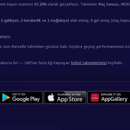
hmin başarı oranımız
67.29%
olarak gerçekleşti. Tahminler
Maç Sonucu, Alt/Üs
a
0 galibiyet, 0 beraberlik ve 1 mağlubiyet
elde etmiş;
0 gol
atmış (maç başına
hiptir.
n tüm Marseille tahminleri görünür kalır, böylece geçmiş performansımızı ist
yalnızca biri — 160'tan fazla ligi kapsayan
futbol tahminlerimizi
keşfedin.