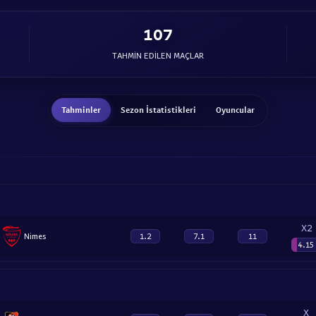
107
TAHMIN EDILEN MAÇLAR
Tahminler
Sezon İstatistikleri
Oyuncular
X2
Nimes
1.2
7.1
11
4.15
X