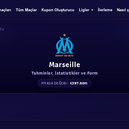
açları
Tüm Maçlar
Kupon Oluşturucu
Ligler
İlerleme
Nasıl ç
lle
Marseille
Tahminler, İstatistikler ve Form
€397.80m
PIYASA DEĞERI: