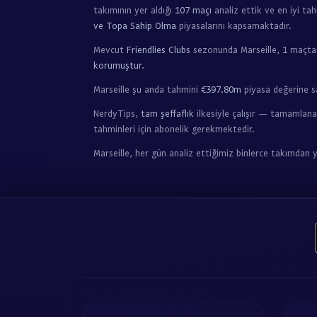
takımının yer aldığı
107 maçı
analiz ettik ve en iyi ta
ve Topa Sahip Olma
piyasalarını kapsamaktadır.
Mevcut
Friendlies Clubs
sezonunda Marseille, 1 maçt
korumuştur
.
Marseille şu anda tahmini
€397.80m
piyasa değerine sa
NerdyTips,
tam şeffaflık
ilkesiyle çalışır — tamamlana
tahminleri için abonelik gerekmektedir.
Marseille, her gün analiz ettiğimiz binlerce takımdan 