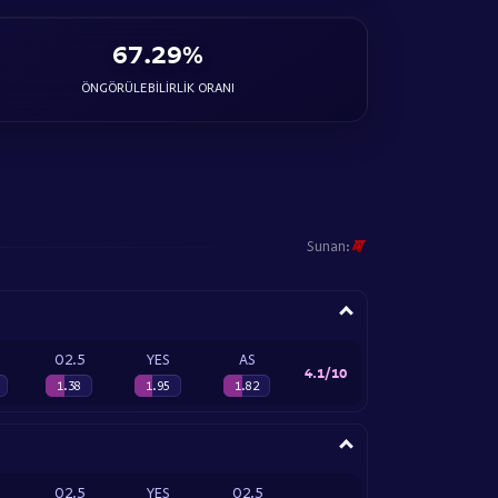
67.29%
ÖNGÖRÜLEBILIRLIK ORANI
Sunan:
O2.5
YES
AS
4.1/10
1.38
1.95
1.82
O2.5
YES
O2.5