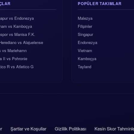
ÇLAR
POPÜLER TAKIMLAR
gapur vs Endonezya
Malezya
tnam vs Kamboçya
Filipinler
spor vs Manisa F.K.
Singapur
Herediano vs Alajuelense
Endonezya
es vs Mariehamn
Vietnam
na II vs Pohronie
Kamboçya
ico R vs Atletico G
Tayland
er
Şartlar ve Koşullar
Gizlilik Politikası
Kesin Skor Tahminle