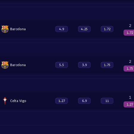
2
Barcelona
4.9
4.25
1.72
1.72
2
Barcelona
5.5
3.9
1.75
1.75
1
Celta Vigo
1.27
6.9
11
1.27