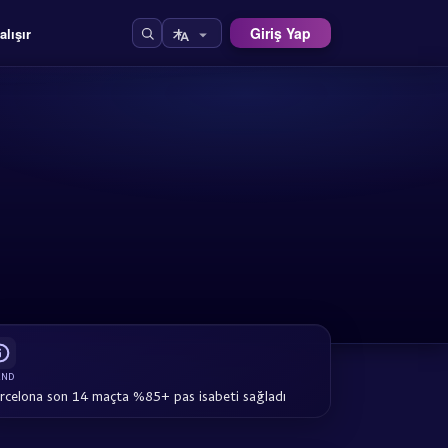
Giriş Yap
alışır
END
rcelona son 14 maçta %85+ pas isabeti sağladı