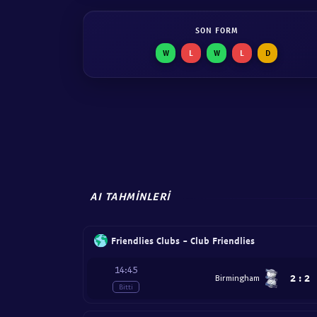
SON FORM
W
L
W
L
D
AI TAHMINLERI
Friendlies Clubs - Club Friendlies
14:45
2
:
2
Birmingham
Bitti