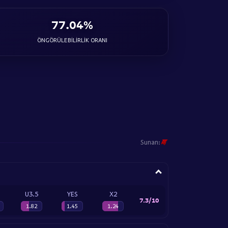
77.04%
ÖNGÖRÜLEBILIRLIK ORANI
Sunan:
U3.5
YES
X2
7.3/10
1.82
1.45
1.24