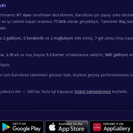
ARI
oritmamız
NT Apex
tarafından desteklenen, Barcelona için yapay zeka destek
e en iyi tahmin başarı oranımız
77.04%
olarak gerçekleşti. Tahminler
Maç Son
dır.
ta
2 galibiyet, 0 beraberlik ve 1 mağlubiyet
elde etmiş;
7 gol
atmış (maç başın
ma
,
1.50 xG
ve maç başına
5.3 korner
ortalamasına sahiptir;
%80 galibiyet or
iptir.
n tüm Barcelona tahminleri görünür kalır, böylece geçmiş performansımızı is
yalnızca biri — 160'tan fazla ligi kapsayan
futbol tahminlerimizi
keşfedin.