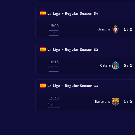
La Liga - Regular Season 34
15:00
1
:
2
Osasuna
Bitti
La Liga - Regular Season 32
10:15
0
:
2
Getafe
Bitti
La Liga - Regular Season 33
15:30
1
:
0
Barcelona
Bitti