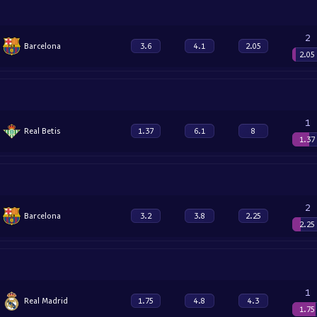
2
Barcelona
3.6
4.1
2.05
2.05
1
Real Betis
1.37
6.1
8
1.37
2
Barcelona
3.2
3.8
2.25
2.25
1
Real Madrid
1.75
4.8
4.3
1.75