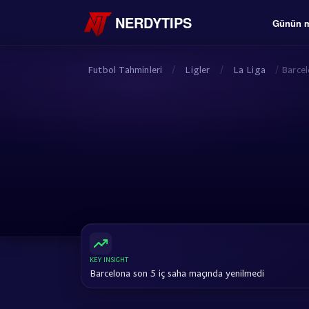
NERDYTIPS
Günün m
Futbol Tahminleri
/
Ligler
/
La Liga
/
Barce
KEY INSIGHT
Barcelona son 5 iç saha maçında yenilmedi