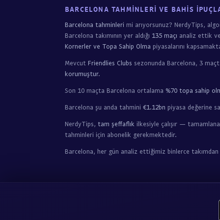
BARCELONA TAHMINLERI VE BAHIS İPUÇL
Barcelona tahminleri
mi arıyorsunuz? NerdyTips, alg
Barcelona takımının yer aldığı
135 maçı
analiz ettik v
Kornerler ve Topa Sahip Olma
piyasalarını kapsamakta
Mevcut
Friendlies Clubs
sezonunda Barcelona, 3 maç
korumuştur
.
Son 10 maçta Barcelona ortalama
%70 topa sahip ol
Barcelona şu anda tahmini
€1.12bn
piyasa değerine sah
NerdyTips,
tam şeffaflık
ilkesiyle çalışır — tamamlana
tahminleri için abonelik gerekmektedir.
Barcelona, her gün analiz ettiğimiz binlerce takımdan 