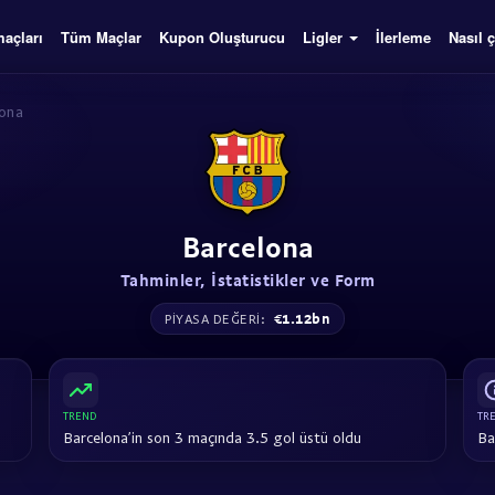
açları
Tüm Maçlar
Kupon Oluşturucu
Ligler
İlerleme
Nasıl ç
lona
Barcelona
Tahminler, İstatistikler ve Form
€1.12bn
PIYASA DEĞERI:
TREND
TR
Barcelona’in son 3 maçında 3.5 gol üstü oldu
Ba