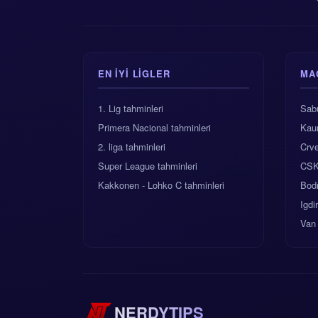
EN IYI LIGLER
MA
1. Lig tahminleri
Sabu
Primera Nacional tahminleri
Kau
2. liga tahminleri
Crv
Super League tahminleri
CSK
Kakkonen - Lohko C tahminleri
Bod
Igdi
Van
NERDYTIPS