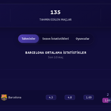
135
TAHMIN EDILEN MAÇLAR
Tahminler
Sezon İstatistikleri
Oyuncular
BARCELONA ORTALAMA ISTATISTIKLER
Son 10 maç
2
Barcelona
4.5
4.8
1.69
1.69