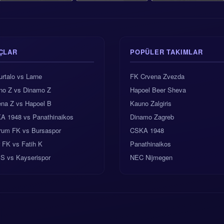
ÇLAR
POPÜLER TAKIMLAR
rtalo vs Larne
FK Crvena Zvezda
no Z vs Dinamo Z
Hapoel Beer Sheva
ena Z vs Hapoel B
Kauno Zalgiris
A 1948 vs Panathinaikos
Dinamo Zagreb
rum FK vs Bursaspor
CSKA 1948
r FK vs Fatih K
Panathinaikos
 S vs Kayserispor
NEC Nijmegen