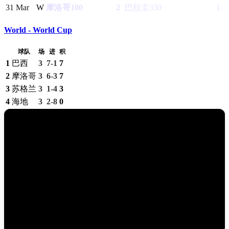
31 Mar
W
摩洛哥
100
2
巴拉圭
330
1
World - World Cup
球队
场
进
积
1
巴西
3
7-1
7
2
摩洛哥
3
6-3
7
3
苏格兰
3
1-4
3
4
海地
3
2-8
0