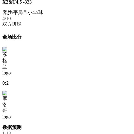
X2&U4.5
-333
客胜/平局且小4.5球
4/10
双方进球
全场比分
0:2
数据预测
1.18