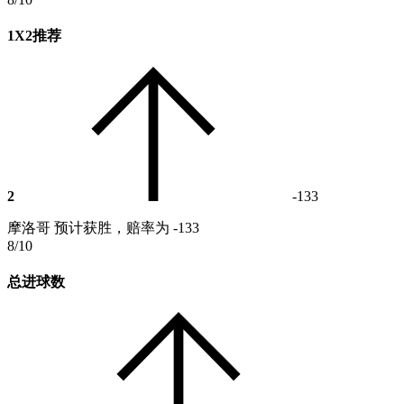
1X2推荐
2
-133
摩洛哥 预计获胜，赔率为 -133
8/10
总进球数