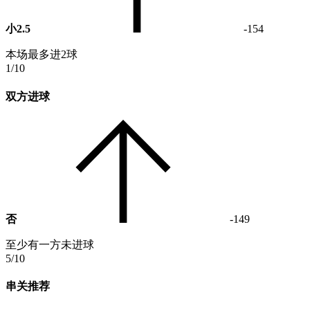
小2.5
-154
本场最多进2球
1/10
双方进球
否
-149
至少有一方未进球
5/10
串关推荐