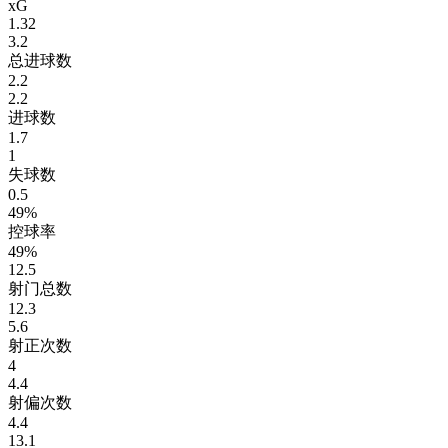
xG
1.32
3.2
总进球数
2.2
2.2
进球数
1.7
1
失球数
0.5
49%
控球率
49%
12.5
射门总数
12.3
5.6
射正次数
4
4.4
射偏次数
4.4
13.1