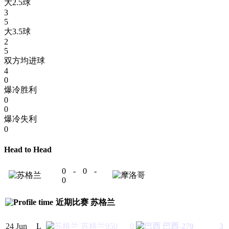
大2.5球
3
5
大3.5球
2
5
双方均进球
4
0
爆冷胜利
0
0
爆冷失利
0
Head to Head
0
-
0
-
0
近期比赛
苏格兰
24 Jun
L
苏格兰
950
0
巴西
-270
3