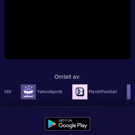
Omtalt av:
365
YahooSports
PlanetFootball