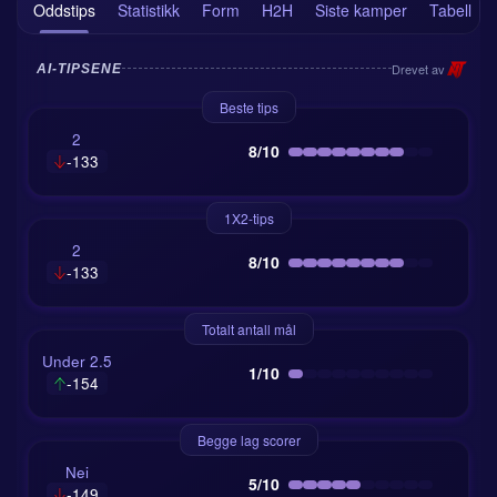
Oddstips
Statistikk
Form
H2H
Siste kamper
Tabell
Drevet av
AI-TIPSENE
Beste tips
2
8/10
-133
1X2-tips
2
8/10
-133
Totalt antall mål
Under 2.5
1/10
-154
Begge lag scorer
Nei
5/10
-149