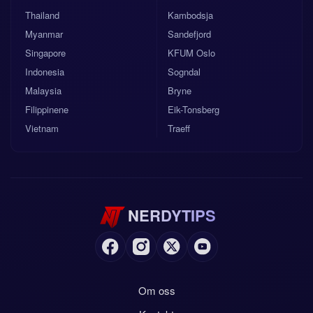
Thailand
Kambodsja
Myanmar
Sandefjord
Singapore
KFUM Oslo
Indonesia
Sogndal
Malaysia
Bryne
Filippinene
Eik-Tonsberg
Vietnam
Traeff
NERDYTIPS
Om oss