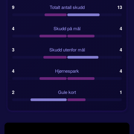
9
Totalt antall skudd
13
4
Skudd på mål
4
3
Skudd utenfor mål
4
4
Hjørnespark
4
2
Gule kort
1