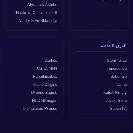
Atyrau vs Aktobe
Nosta vs Chelyabinsk II
Vardar S vs Shkendija
الفرق الشائعة
Aarhus
Sturm Graz
CSKA 1948
Fenerbahce
Panathinaikos
Saburtalo
Kauno Zalgiris
Larne
Dinamo Zagreb
Kairat Almaty
NEC Nijmegen
Levski Sofia
Olympiakos Piraeus
Sabah FA