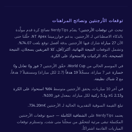
توقعات الأرجنتين ونصائح المراهنات
تبحث عن
توقعات الأرجنتين
؟ يقدّم NerdyTips نصائح كرة قدم مولَّدة
بالذكاء الاصطناعي لـ الأرجنتين، بدعم خوارزميتنا
NT Apex
. حلّلنا حتى
الآن
27 مباراة
شارك فيها الأرجنتين بدقة أفضل توقع بلغت
74.07%
.
وتشمل التوقعات
النتيجة النهائية، أكثر/أقل، كلا الفريقين يسجلان، النتيجة
الصحيحة، xG، الركنيات والاستحواذ على الكرة
.
في الموسم الحالي من
World Cup
، حقّق الأرجنتين
7 فوز و0 تعادل و0
خسارة
عبر 7 مباراة، مسجِّلاً
19 هدفاً
(2.7 لكل مباراة) ومستقبلاً 7 هدفاً،
مع
2 شباك نظيفة
.
في آخر 10 مباريات، يحقق الأرجنتين متوسط
64% استحواذ على الكرة
و
2.13 xG
و
5.1 ركنية
لكل مباراة، بمعدل فوز
100%
.
تبلغ القيمة السوقية التقديرية الحالية لـ الأرجنتين
€734.20m
.
يعتمد NerdyTips على
الشفافية الكاملة
— جميع توقعات الأرجنتين
المكتملة تبقى مرئية لتتحقّق من سجلّنا متى شئت. وتستلزم توقعات
المباريات القادمة اشتراكاً.