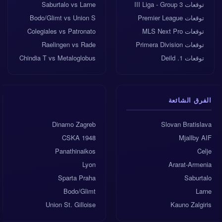
توقعات III Liga - Group 3
Saburtalo vs Larne
توقعات Premier League
Bodo/Glimt vs Union S
توقعات MLS Next Pro
Colegiales vs Patronato
توقعات Primera Division
Raelingen vs Rade
توقعات 1. Deild
Chindia T vs Metaloglobus
الفرق الشائعة
Dinamo Zagreb
Slovan Bratislava
CSKA 1948
Mjallby AIF
Panathinaikos
Celje
Lyon
Ararat-Armenia
Sparta Praha
Saburtalo
Bodo/Glimt
Larne
Union St. Gilloise
Kauno Zalgiris