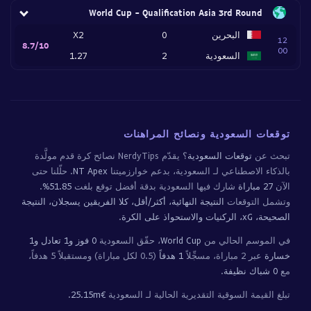
World Cup - Qualification Asia 3rd Round
البحرين
0
X2
12
8.7/10
00
السعودية
2
1.27
توقعات السعودية ونصائح المراهنات
تبحث عن
توقعات السعودية
؟ يقدّم NerdyTips نصائح كرة قدم مولَّدة
بالذكاء الاصطناعي لـ السعودية، بدعم خوارزميتنا
NT Apex
. حلّلنا حتى
الآن
27 مباراة
شارك فيها السعودية بدقة أفضل توقع بلغت
51.85%
.
وتشمل التوقعات
النتيجة النهائية، أكثر/أقل، كلا الفريقين يسجلان، النتيجة
الصحيحة، xG، الركنيات والاستحواذ على الكرة
.
في الموسم الحالي من
World Cup
، حقّق السعودية
0 فوز و1 تعادل و1
خسارة
عبر 2 مباراة، مسجِّلاً
1 هدفاً
(0.5 لكل مباراة) ومستقبلاً 5 هدفاً،
مع
0 شباك نظيفة
.
تبلغ القيمة السوقية التقديرية الحالية لـ السعودية
€25.15m
.