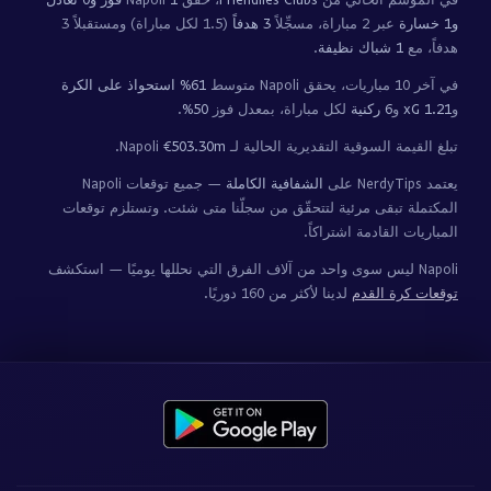
و1 خسارة
عبر 2 مباراة، مسجِّلاً
3 هدفاً
(1.5 لكل مباراة) ومستقبلاً 3
هدفاً، مع
1 شباك نظيفة
.
في آخر 10 مباريات، يحقق Napoli متوسط
61% استحواذ على الكرة
و
1.21 xG
و
6 ركنية
لكل مباراة، بمعدل فوز
50%
.
تبلغ القيمة السوقية التقديرية الحالية لـ Napoli
€503.30m
.
يعتمد NerdyTips على
الشفافية الكاملة
— جميع توقعات Napoli
المكتملة تبقى مرئية لتتحقّق من سجلّنا متى شئت. وتستلزم توقعات
المباريات القادمة اشتراكاً.
Napoli ليس سوى واحد من آلاف الفرق التي نحللها يوميًا — استكشف
توقعات كرة القدم
لدينا لأكثر من 160 دوريًا.