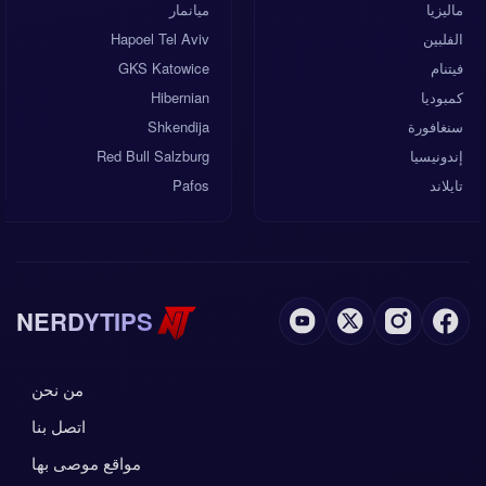
ماليزيا
ميانمار
الفلبين
Hapoel Tel Aviv
فيتنام
GKS Katowice
كمبوديا
Hibernian
سنغافورة
Shkendija
إندونيسيا
Red Bull Salzburg
تايلاند
Pafos
NERDYTIPS
من نحن
اتصل بنا
مواقع موصى بها