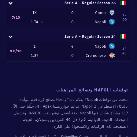
Serie A - Regular Season 35
1X
0
Como
12
7/10
00
1.34
0
Napoli
Serie A - Regular Season 34
1
4
Napoli
14
8.8/10
45
1.37
0
Cremonese
توقعات NAPOLI ونصائح المراهنات
تبحث عن
توقعات Napoli
؟ يقدّم NerdyTips نصائح كرة قدم مولَّدة
بالذكاء الاصطناعي لـ Napoli، بدعم خوارزميتنا
NT Apex
. حلّلنا حتى الآن
117 مباراة
شارك فيها Napoli بدقة أفضل توقع بلغت
68.38%
. وتشمل
التوقعات
النتيجة النهائية، أكثر/أقل، كلا الفريقين يسجلان، النتيجة
الصحيحة، xG، الركنيات والاستحواذ على الكرة
.
في الموسم الحالي من
Friendlies Clubs
، حقّق Napoli
1 فوز و0 تعادل