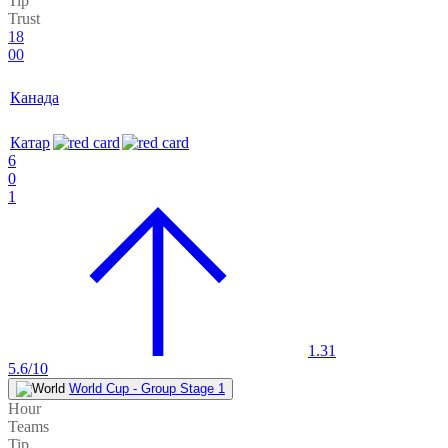
Tip
Trust
18
00
Канада
Катар
6
0
1
1.31
5.6/10
World Cup - Group Stage 1
Hour
Teams
Tip