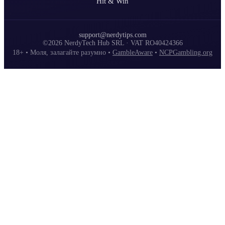
Hit & Win
support@nerdytips.com
©2026 NerdyTech Hub SRL · VAT RO40424366
18+ • Моля, залагайте разумно •
GambleAware
•
NCPGambling.org