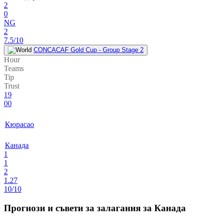
2
0
NG
2
7.5/10
CONCACAF Gold Cup - Group Stage 2
Hour
Teams
Tip
Trust
19
00
Кюрасао
Канада
1
1
2
1.27
10/10
Прогнози и съвети за залагания за Канада