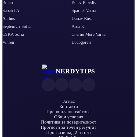
Brann
Botev Plovdiv
Sabah FA
Spartak Varna
Aarhus
Dunav Ruse
Septemvri Sofia
Arda K
CSKA Sofia
Cherno More Varna
Vihren
Ludogorets
NERDYTIPS
За нас
Контакти
Препоръчани сайтове
Общи условия
Политика за поверителност
Прогнози за точен резултат
Прогнози над 2.5 гола