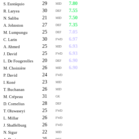
29
7.80
S. Eustáquio
MID
30
7.55
R. Laryea
DEF
21
7.50
N. Saliba
MID
27
7.35
A. Johnston
DEF
25
7.05
M. Lumpungu
DEF
30
6.97
C. Larin
FWD
25
6.93
A. Ahmed
MID
25
6.93
J. David
FWD
20
6.90
L. De Fougerolles
DEF
26
6.90
M. Choinière
MID
24
6.77
P. David
FWD
23
6.75
I. Koné
MID
26
6.65
T. Buchanan
MID
31
6.63
M. Crépeau
GK
28
6.60
D. Cornelius
DEF
25
6.60
T. Oluwaseyi
FWD
26
6.57
L. Millar
FWD
26
6.53
J. Shaffelburg
FWD
22
6.45
N. Sigur
MID
25
6.30