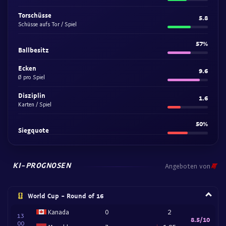
Torschüsse
5.8
Schüsse aufs Tor / Spiel
57%
Ballbesitz
Ecken
9.6
Ø pro Spiel
Disziplin
1.6
Karten / Spiel
50%
Siegquote
KI-PROGNOSEN
Angeboten von
World Cup - Round of 16
Kanada
0
2
13
8.5/10
00