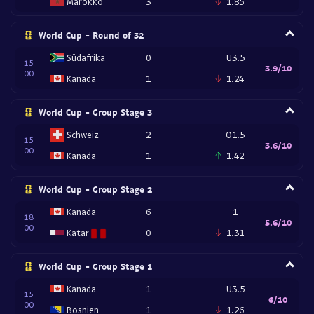
Marokko
3
1.85
World Cup - Round of 32
Südafrika
0
U3.5
15
3.9/10
00
Kanada
1
1.24
World Cup - Group Stage 3
Schweiz
2
O1.5
15
3.6/10
00
Kanada
1
1.42
World Cup - Group Stage 2
Kanada
6
1
18
5.6/10
00
Katar
0
1.31
World Cup - Group Stage 1
Kanada
1
U3.5
15
6/10
00
Bosnien
1
1.26