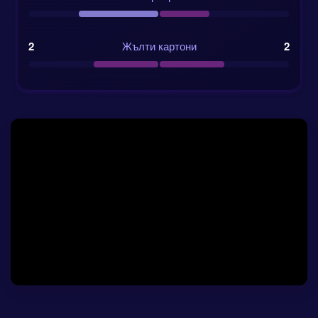
обикновено означава контрол и дисциплина, а не
хаос.
Нашата Прогноза за Канада срещу
2
Жълти картони
2
Босна и Херцеговина и
коефициентите
Пазарът леко накланя везните към домакините в
1X2
коефициентите
, като Канада е оценена на
1.83, равенството е 3.74, а Босна и Херцеговина —
4.57. Това е напълно логично за съорганизатор на
собствен терен, но числата оставят място и за
упорит мач — особено защото и двата отбора
наскоро доказаха, че могат да изнервят фаворити.
Канада направи 2:2 с Уругвай на 2024-07-14,
когато Уругвай беше с коефициент 1.55, а
равенството на Босна срещу Италия дойде по
сходен начин „не би трябвало да се случва“.
Нашият AI ъгъл за тази
Прогноза за Канада