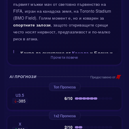
първият мъжки мач от световно първенство на
FIFA, игран на канадска земя, на Toronto Stadium
(BMO Field). Голям момент е, но и коварен за
спортните залози
, защото откриващите срещи
често носят нервност, предпазливост и по-малко
риск в атака.
Какво да очакваме от
Канада
и Босна и
Прочети повече
Херцеговина
Канада пристига с импулс след последните си
контроли от Send-Off Series, включително победа с
Предоставено от
AI ПРОГНОЗИ
2:0 над Узбекистан на 1 юни в Едмънтън, когато
Топ Прогноза
точни бяха Джонатан Осовио и Джейдън Нелсън.
U3.5
Подобна загрявка е важна, защото най-доброто
6/10
-385
лице на Канада обикновено стъпва на енергия,
бързи преходи и атаки по фланговете, които
1x2 Прогноза
притискат съперника назад. У дома, с публиката
X
зад гърба си, те със сигурност ще искат да тръгнат
2/10