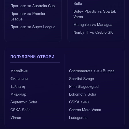
Sofia
Прогнози за Australia Cup
Прогнозиран резултат на полувремето:
Botev Plovdiv vs Spartak
0:0.
Прогнози за Premier
Varna
League
Matagalpa vs Managua
Прогнози за Super League
Прогнозиран краен резултат:
0:0.
Norrby IF vs Orebro SK
Прогнозата за 0:0 може да звучи смело, но пасва
идеално на сценария на „предпазлив откриващ
ПОПУЛЯРНИ ОТБОРИ
мач“, както и на очакваната дисциплина: по 2
жълти картона за отбор подсказват борбена
Малайзия
Chernomorets 1919 Burgas
среща, но без пълен срив. Корнерите се очакват
Филипини
Sportist Svoge
да са 8-5 за Канада (13 общо), което говори, че
канадците вероятно ще прекарват повече време в
Тайланд
Pirin Blagoevgrad
последната третина на Босна, но не непременно
Мианмар
Lokomotiv Sofia
ще превърнат натиска в голове.
Septemvri Sofia
CSKA 1948
CSKA Sofia
Cherno More Varna
Още една важна бележка за начинаещите бетъри:
Vihren
Ludogorets
стойността на отборите е близка (€121.25 млн. за
Канада срещу €127.10 млн. за Босна и