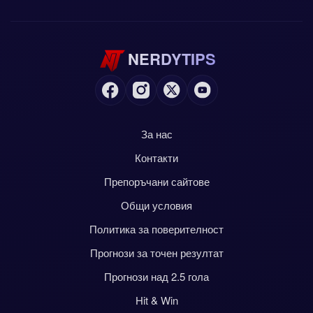
Херцеговина), така че на хартия това не е
неравностойна двойка. При толкова тънки разлики
по-сигурният подход в
спортните залози
често са
NERDYTIPS
головете. Затова Под 3.5 изпъква като най-
практичния залог, докато равенството в 1X2 е по-
скоро вариант с по-висок риск за по-смели играчи.
За нас
Контакти
Препоръчани сайтове
Общи условия
Политика за поверителност
Прогнози за точен резултат
Прогнози над 2.5 гола
Hit & Win