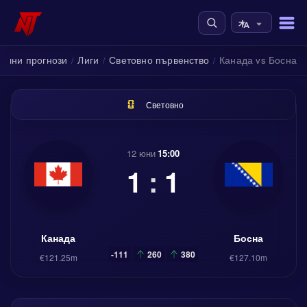
олни прогнози
Лиги
Световно първенство
Канада vs Босна
/
/
/
Световно
12 юни
15:00
1
:
1
Канада
Босна
-111
260
380
€121.25m
€127.10m