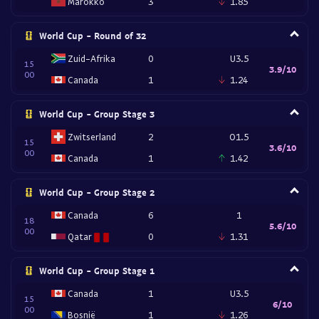
Marokko
3
1.85
World Cup - Round of 32
Zuid-Afrika
0
U3.5
15
3.9/10
00
Canada
1
1.24
World Cup - Group Stage 3
Zwitserland
2
O1.5
15
3.6/10
00
Canada
1
1.42
World Cup - Group Stage 2
Canada
6
1
18
5.6/10
00
Qatar
0
1.31
World Cup - Group Stage 1
Canada
1
U3.5
15
6/10
00
Bosnië
1
1.26