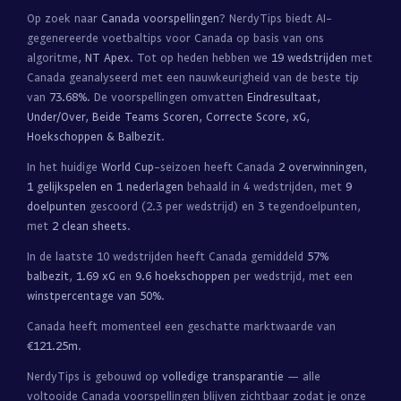
Op zoek naar
Canada voorspellingen
? NerdyTips biedt AI-
gegenereerde voetbaltips voor Canada op basis van ons
algoritme,
NT Apex
. Tot op heden hebben we
19 wedstrijden
met
Canada geanalyseerd met een nauwkeurigheid van de beste tip
van
73.68%
. De voorspellingen omvatten
Eindresultaat,
Under/Over, Beide Teams Scoren, Correcte Score, xG,
Hoekschoppen & Balbezit
.
In het huidige
World Cup
-seizoen heeft Canada
2 overwinningen,
1 gelijkspelen en 1 nederlagen
behaald in 4 wedstrijden, met
9
doelpunten
gescoord (2.3 per wedstrijd) en 3 tegendoelpunten,
met
2 clean sheets
.
In de laatste 10 wedstrijden heeft Canada gemiddeld
57%
balbezit
,
1.69 xG
en
9.6 hoekschoppen
per wedstrijd, met een
winstpercentage van 50%
.
Canada heeft momenteel een geschatte marktwaarde van
€121.25m
.
NerdyTips is gebouwd op
volledige transparantie
— alle
voltooide Canada voorspellingen blijven zichtbaar zodat je onze