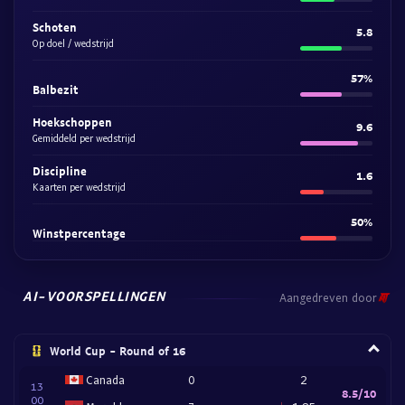
Schoten
5.8
Op doel / wedstrijd
57%
Balbezit
Hoekschoppen
9.6
Gemiddeld per wedstrijd
Discipline
1.6
Kaarten per wedstrijd
50%
Winstpercentage
AI-VOORSPELLINGEN
Aangedreven door
World Cup - Round of 16
Canada
0
2
13
8.5/10
00