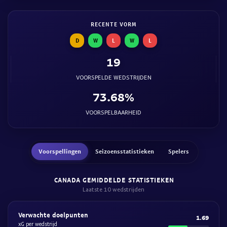
RECENTE VORM
D
W
L
W
L
19
VOORSPELDE WEDSTRIJDEN
73.68%
VOORSPELBAARHEID
Voorspellingen
Seizoensstatistieken
Spelers
CANADA GEMIDDELDE STATISTIEKEN
Laatste 10 wedstrijden
Verwachte doelpunten
1.69
xG per wedstrijd