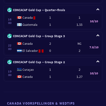
CONCACAF Gold Cup - Quarter-finals
Canada
1
1
16
10/10
00
Guatemala
1
1.33
CONCACAF Gold Cup - Group Stage 3
Canada
2
NG
22
7.5/10
00
El Salvador
0
2
CONCACAF Gold Cup - Group Stage 2
Curaçao
1
2
19
10/10
00
Canada
1
1.27
CANADA VOORSPELLINGEN & WEDTIPS