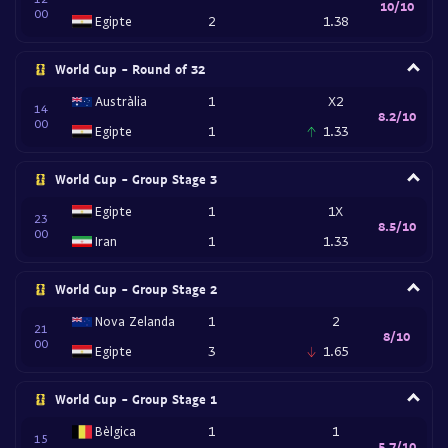
10/10
00
Egipte
2
1.38
World Cup - Round of 32
Austràlia
1
X2
14
8.2/10
00
Egipte
1
1.33
World Cup - Group Stage 3
Egipte
1
1X
23
8.5/10
00
Iran
1
1.33
World Cup - Group Stage 2
Nova Zelanda
1
2
21
8/10
00
Egipte
3
1.65
World Cup - Group Stage 1
Bèlgica
1
1
15
5.7/10