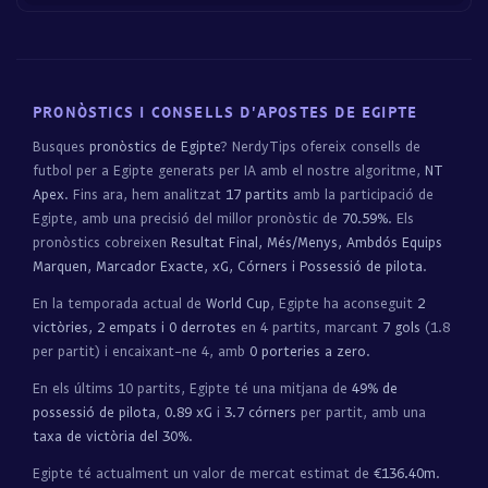
PRONÒSTICS I CONSELLS D'APOSTES DE EGIPTE
Busques
pronòstics de Egipte
? NerdyTips ofereix consells de
futbol per a Egipte generats per IA amb el nostre algoritme,
NT
Apex
. Fins ara, hem analitzat
17 partits
amb la participació de
Egipte, amb una precisió del millor pronòstic de
70.59%
. Els
pronòstics cobreixen
Resultat Final, Més/Menys, Ambdós Equips
Marquen, Marcador Exacte, xG, Córners i Possessió de pilota
.
En la temporada actual de
World Cup
, Egipte ha aconseguit
2
victòries, 2 empats i 0 derrotes
en 4 partits, marcant
7 gols
(1.8
per partit) i encaixant-ne 4, amb
0 porteries a zero
.
En els últims 10 partits, Egipte té una mitjana de
49% de
possessió de pilota
,
0.89 xG
i
3.7 córners
per partit, amb una
taxa de victòria del 30%
.
Egipte té actualment un valor de mercat estimat de
€136.40m
.