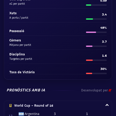
0.89
xG per partit
Xuts
3.4
A porta / partit
49%
Possessió
Córners
3.7
Mitjana per partit
Disciplina
1.6
Targetes per partit
30%
Taxa de Victòria
PRONÒSTICS AMB IA
Desenvolupat per
World Cup - Round of 16
Argentina
3
1
12