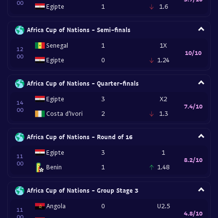
00
Egipte
1
1.6
Africa Cup of Nations - Semi-finals
Senegal
1
1X
12
10/10
00
Egipte
0
1.24
Africa Cup of Nations - Quarter-finals
Egipte
3
X2
14
7.4/10
00
Costa d'Ivori
2
1.3
Africa Cup of Nations - Round of 16
Egipte
3
1
11
8.2/10
00
Benin
1
1.48
Africa Cup of Nations - Group Stage 3
Angola
0
U2.5
11
4.8/10
00