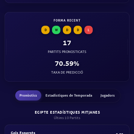
FORMA RECENT
D
W
D
D
L
17
PARTITS PRONOSTICATS
70.59%
TAXA DE PREDICCIÓ
Pronòstics
Estadístiques de Temporada
Jugadors
EGIPTE ESTADÍSTIQUES MITJANES
Últims 10 Partits
Gols Esperats