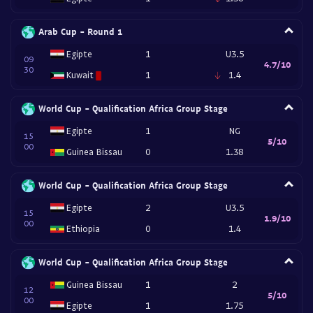
Arab Cup - Round 1
Egipte
1
U3.5
09
4.7/10
30
Kuwait
1
1.4
World Cup - Qualification Africa Group Stage
Egipte
1
NG
15
5/10
00
Guinea Bissau
0
1.38
World Cup - Qualification Africa Group Stage
Egipte
2
U3.5
15
1.9/10
00
Ethiopia
0
1.4
World Cup - Qualification Africa Group Stage
Guinea Bissau
1
2
12
5/10
00
Egipte
1
1.75