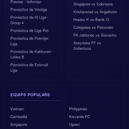
Premier - Isthmian
Singapore vs Indonesia
Pronòstics de Virsliga
Kristianstad vs Angelholm
Pronòstics de III Liga -
Hradec K vs Banik O
Group 4
Colegiales vs Patronato
Pronòstics de Liga Pro
FK Jablonec vs Slovacko
Pronòstics de Premijer
Assyriska FF vs
Liga
Sollentuna
Pronòstics de Kakkonen -
Lohko B
Pronòstics de Erovnuli
Liga
EQUIPS POPULARS
Vietnam
Philippines
Cambodia
Kisvarda FC
Singapore
Ujpest