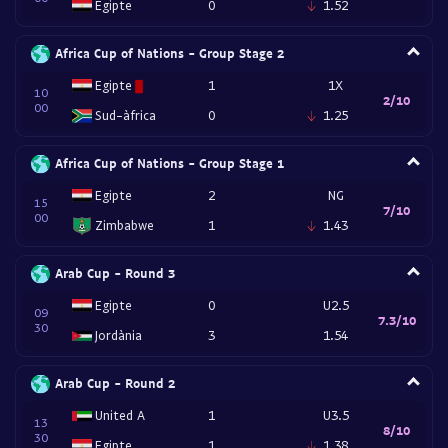
Egipte
0
1.52
Africa Cup of Nations - Group Stage 2
Egipte
1
1X
10
2/10
00
Sud-àfrica
0
1.25
Africa Cup of Nations - Group Stage 1
Egipte
2
NG
15
7/10
00
Zimbabwe
1
1.43
Arab Cup - Round 3
Egipte
0
U2.5
09
7.3/10
30
Jordània
3
1.54
Arab Cup - Round 2
United A
1
U3.5
13
8/10
30
Egipte
1
1.38