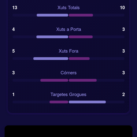
13
Xuts Totals
10
4
Xuts a Porta
3
5
Xuts Fora
3
3
Córners
3
1
Targetes Grogues
2