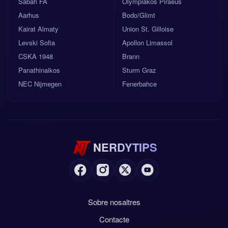
Sabah FA
Olympiakos Piraeus
Aarhus
Bodo/Glimt
Kairat Almaty
Union St. Gilloise
Levski Sofia
Apollon Limassol
CSKA 1948
Brann
Panathinaikos
Sturm Graz
NEC Nijmegen
Fenerbahce
NERDYTIPS
Sobre nosaltres
Contacte