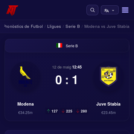
Pronòstics de Futbol
Lligues
Serie B
Modena vs Juve Stabia
/
/
/
Serie B
12 de maig
12:45
0
:
1
Modena
Juve Stabia
127
225
280
€34.25m
€23.45m