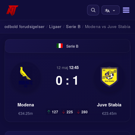
Fodbold forudsigelser
Ligaer
Serie B
Modena vs Juve Stabia
/
/
/
Serie B
12 maj
12:45
0
:
1
Modena
Juve Stabia
127
225
280
€34.25m
€23.45m