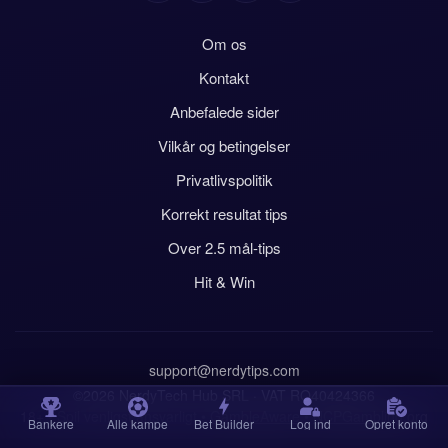
Om os
Kontakt
Anbefalede sider
Vilkår og betingelser
Privatlivspolitik
Korrekt resultat tips
Over 2.5 mål-tips
Hit & Win
support@nerdytips.com
©2026 NerdyTech Hub SRL · VAT RO40424366
18+ • Spil venligst ansvarligt •
GambleAware
•
NCPGambling.org
Bankere
Alle kampe
Bet Builder
Log ind
Opret konto