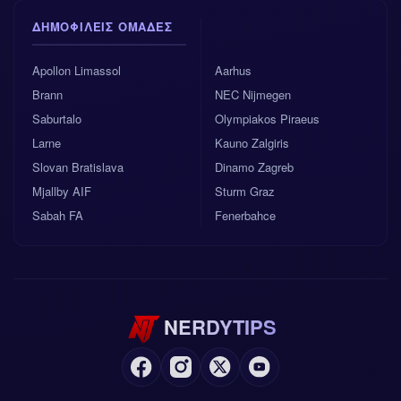
ΔΗΜΟΦΙΛΕΊΣ ΟΜΆΔΕΣ
Apollon Limassol
Aarhus
Brann
NEC Nijmegen
Saburtalo
Olympiakos Piraeus
Larne
Kauno Zalgiris
Slovan Bratislava
Dinamo Zagreb
Mjallby AIF
Sturm Graz
Sabah FA
Fenerbahce
NERDYTIPS