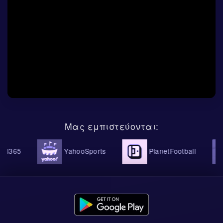
Μας εμπιστεύονται:
l365
YahooSports
PlanetFootball