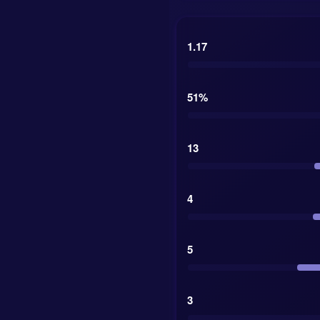
1.17
51%
13
4
5
3