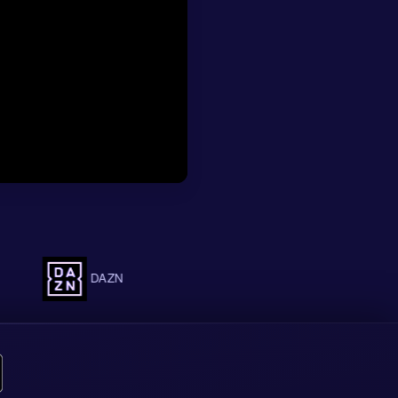
DAZN
FlashScore
OneFootball