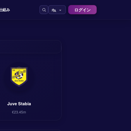
ログイン
仕組み
Juve Stabia
€23.45m