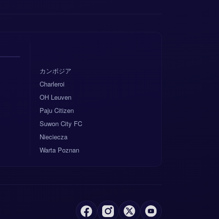
カンボジア
Charleroi
OH Leuven
Paju Citizen
Suwon City FC
Nieciecza
Warta Poznan