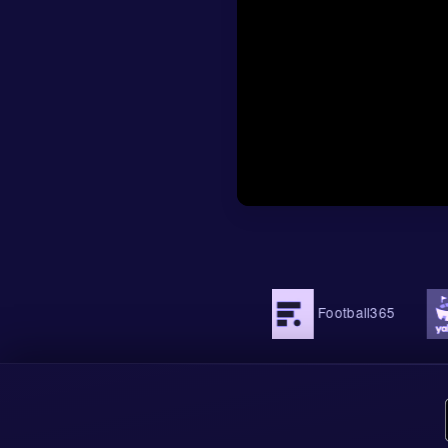
core
OneFootball
Football365