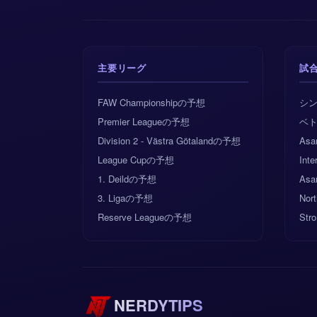
主要リーグ
試
FAW Championshipの予想
シン
Premier Leagueの予想
ベト
Division 2 - Västra Götalandの予想
Asa
League Cupの予想
Inte
1. Deildの予想
Asa
3. Ligaの予想
Nort
Reserve Leagueの予想
Str
NERDYTIPS