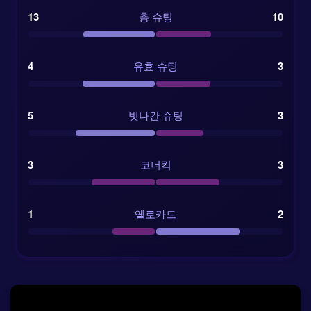
13
총 슈팅
10
4
유효 슈팅
3
5
빗나간 슈팅
3
3
코너킥
3
1
옐로카드
2