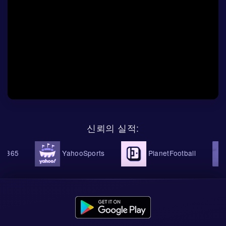
신뢰의 실적:
365
YahooSports
PlanetFootball