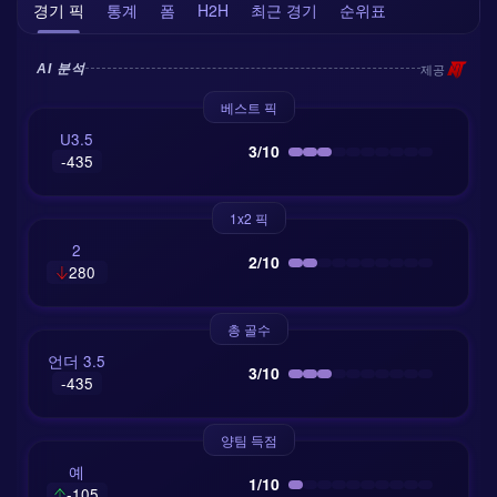
경기 픽
통계
폼
H2H
최근 경기
순위표
제공
AI 분석
베스트 픽
U3.5
3/10
-435
1x2 픽
2
2/10
280
총 골수
언더 3.5
3/10
-435
양팀 득점
예
1/10
-105