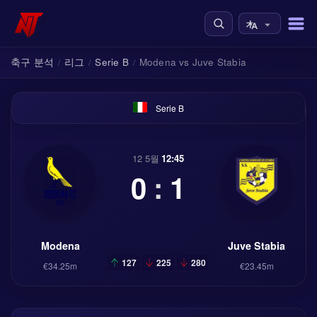
축구 분석
리그
Serie B
Modena vs Juve Stabia
/
/
/
Serie B
12 5월
12:45
0
:
1
Modena
Juve Stabia
127
225
280
€34.25m
€23.45m