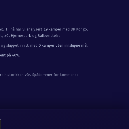
ex
. Til nå har vi analysert
19 kamper
med DR Kongo,
t, xG, Hjørnespark og Ballbesittelse
.
 og sluppet inn 3, med
0 kamper uten innslupne mål
.
sent på 40%
.
fisere historikken vår. Spådommer for kommende