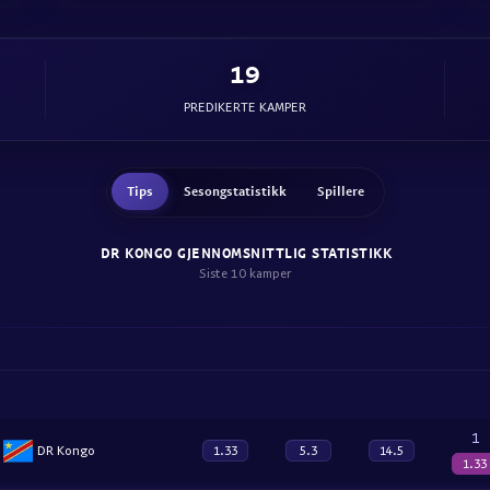
19
PREDIKERTE KAMPER
Tips
Sesongstatistikk
Spillere
DR KONGO GJENNOMSNITTLIG STATISTIKK
Siste 10 kamper
1
DR Kongo
1.33
5.3
14.5
1.33