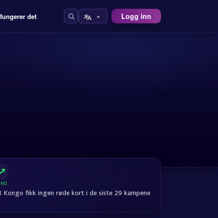
Logg inn
 fungerer det
END
 Kongo fikk ingen røde kort i de siste 29 kampene