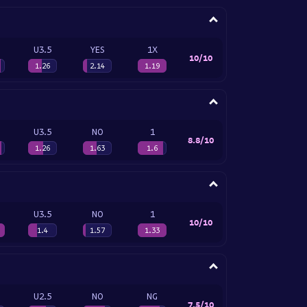
U3.5
YES
1X
10/10
1.26
2.14
1.19
U3.5
NO
1
8.8/10
1.26
1.63
1.6
U3.5
NO
1
10/10
1.4
1.57
1.33
U2.5
NO
NG
7.5/10