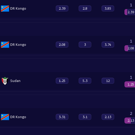
1
DR Kongo
2.39
2.8
3.85
2.39
1
DR Kongo
2.08
3
3.74
2.08
1
Sudan
1.25
5.3
12
1.25
2
DR Kongo
3.31
3.1
2.13
2.13