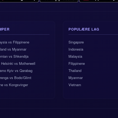
MPER
POPULÆRE LAG
ysia vs Filippinene
Singapore
iland vs Myanmar
Indonesia
rnian vs Shkendija
Malaysia
Helsinki vs Motherwell
Filippinene
amo Kyiv vs Qarabag
Thailand
erenga vs Bodo/Glimt
Myanmar
ne vs Kongsvinger
Vietnam