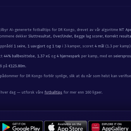
tilbyr AI-genererte fotballtips for DR Kongo, drevet av vår algoritme
NT Ap
dommene dekker
Sluttresultat, Over/Under, Begge lag scorer, Korrekt resulta
oppnådd
1 seire, 1 uavgjort og 1 tap
i 3 kamper, scoret
4 mål
(1.3 per kamp)
itt
44% ballbesittelse
,
1.37 xG
og
4 hjørnespark
per kamp, med en
seierspro
di på
€123.80m
.
spådommer for DR Kongo forblir synlige, slik at du når som helst kan veri
er hver dag — utforsk våre
fotballtips
for mer enn 160 ligaer.