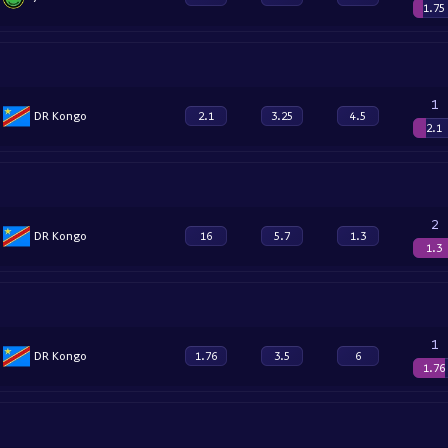
1.75
1
DR Kongo
2.1
3.25
4.5
2.1
2
DR Kongo
16
5.7
1.3
1.3
1
DR Kongo
1.76
3.5
6
1.76