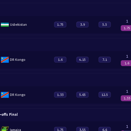
1
Usbekistan
1.75
3.9
5.5
1.75
1
DR Kongo
1.6
4.15
7.1
1.6
1
DR Kongo
1.33
5.65
12.5
1.33
-offs Final
1
Jamaica
1.75
3.55
6.6