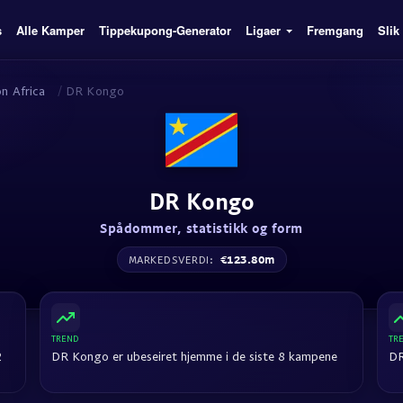
s
Alle Kamper
Tippekupong-Generator
Ligaer
Fremgang
Slik
on Africa
/
DR Kongo
DR Kongo
Spådommer, statistikk og form
€123.80m
MARKEDSVERDI:
TREND
TR
2
DR Kongo er ubeseiret hjemme i de siste 8 kampene
DR