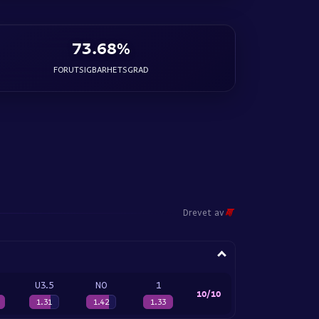
73.68%
FORUTSIGBARHETSGRAD
Drevet av
U3.5
NO
1
10/10
1.31
1.42
1.33