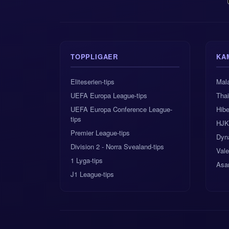
TOPPLIGAER
KA
Eliteserien-tips
Mala
UEFA Europa League-tips
Tha
UEFA Europa Conference League-
Hibe
tips
HJK 
Premier League-tips
Dyn
Division 2 - Norra Svealand-tips
Val
1 Lyga-tips
Asa
J1 League-tips