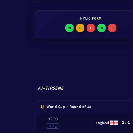
NYLIG FORM
W
D
L
W
L
AI-TIPSENE
World Cup - Round of 32
12:00
2
:
1
England
Ferdig