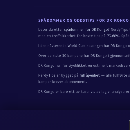
SPÅDOMMER OG ODDSTIPS FOR DR KONGO
Leter du etter
spådommer for DR Kongo
? NerdyTips 
med en treffsikkerhet for beste tips på
73.68%
. Spå
I den nåværende
World Cup
-sesongen har DR Kongo 
Over de siste 10 kampene har DR Kongo i gjennomsn
DR Kongo har for øyeblikket en estimert markedsver
NerdyTips er bygget på
full åpenhet
— alle fullførte 
kamper krever abonnement.
DR Kongo er bare ett av tusenvis av lag vi analyser