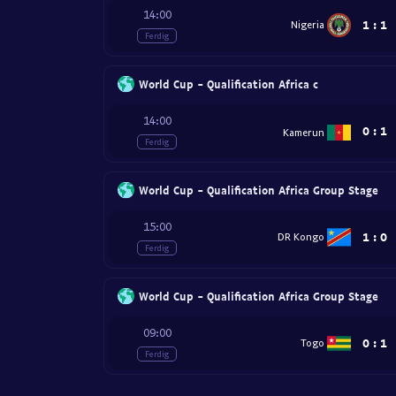
14:00
1
:
1
Nigeria
Ferdig
World Cup - Qualification Africa c
14:00
0
:
1
Kamerun
Ferdig
World Cup - Qualification Africa Group Stage
15:00
1
:
0
DR Kongo
Ferdig
World Cup - Qualification Africa Group Stage
09:00
0
:
1
Togo
Ferdig