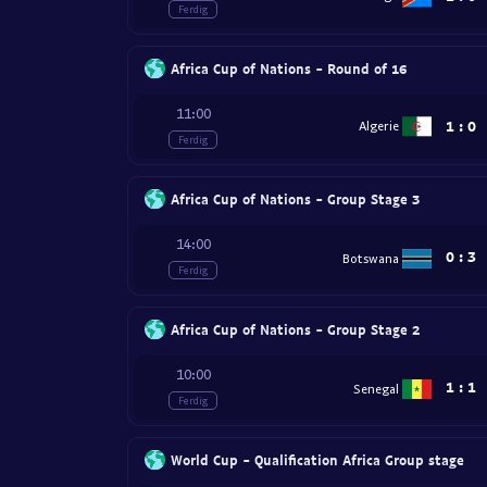
Ferdig
Africa Cup of Nations - Round of 16
11:00
1
:
0
Algerie
Ferdig
Africa Cup of Nations - Group Stage 3
14:00
0
:
3
Botswana
Ferdig
Africa Cup of Nations - Group Stage 2
10:00
1
:
1
Senegal
Ferdig
World Cup - Qualification Africa Group stage