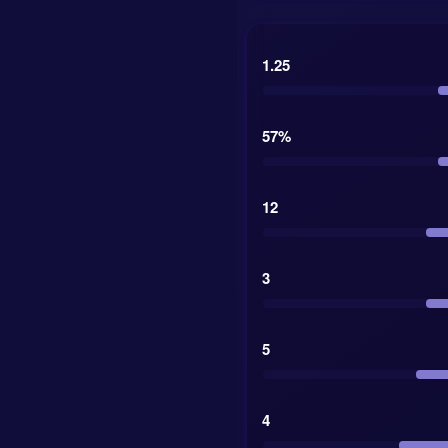
1.25
57%
12
3
5
4