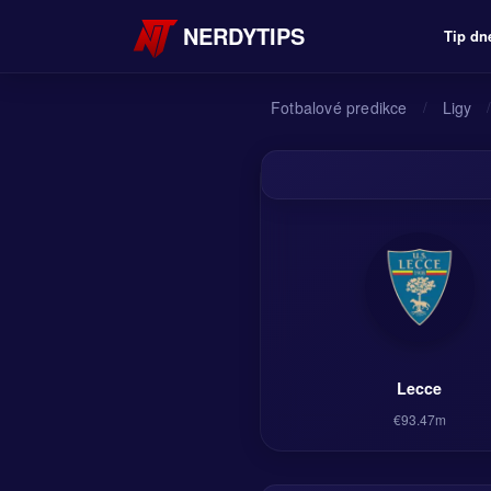
NERDYTIPS
Tip dn
Fotbalové predikce
/
Ligy
Lecce
€93.47m