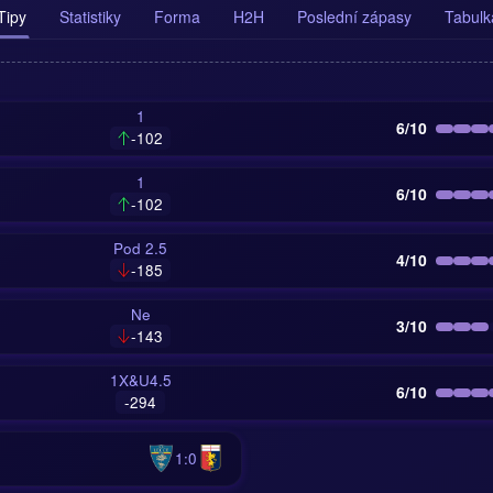
Tipy
Statistiky
Forma
H2H
Poslední zápasy
Tabulk
1
6/10
-102
1
6/10
-102
Pod 2.5
4/10
-185
Ne
3/10
-143
1X&U4.5
6/10
-294
1:0