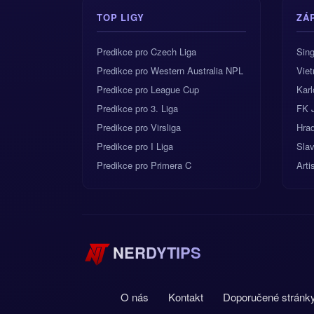
TOP LIGY
ZÁ
Predikce pro Czech Liga
Sing
Predikce pro Western Australia NPL
Vie
Predikce pro League Cup
Karl
Predikce pro 3. Liga
FK 
Predikce pro Virsliga
Hra
Predikce pro I Liga
Slav
Predikce pro Primera C
Art
NERDYTIPS
O nás
Kontakt
Doporučené stránk