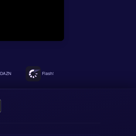
N
FlashScore
OneFootball
Fo