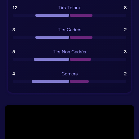
12
Tirs Totaux
8
3
Tirs Cadrés
2
5
Tirs Non Cadrés
3
4
Corners
2