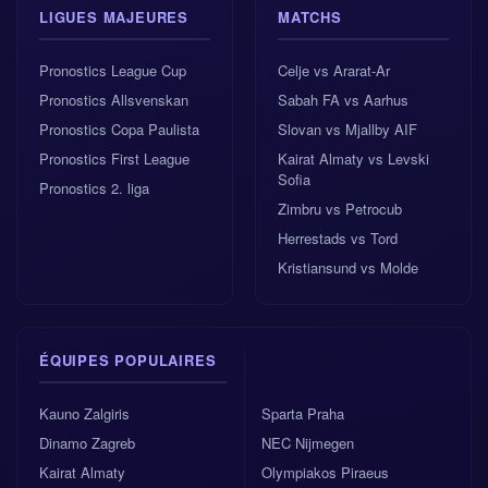
LIGUES MAJEURES
MATCHS
Pronostics League Cup
Celje vs Ararat-Ar
Pronostics Allsvenskan
Sabah FA vs Aarhus
Pronostics Copa Paulista
Slovan vs Mjallby AIF
Pronostics First League
Kairat Almaty vs Levski
Sofia
Pronostics 2. liga
Zimbru vs Petrocub
Herrestads vs Tord
Kristiansund vs Molde
ÉQUIPES POPULAIRES
Kauno Zalgiris
Sparta Praha
Dinamo Zagreb
NEC Nijmegen
Kairat Almaty
Olympiakos Piraeus