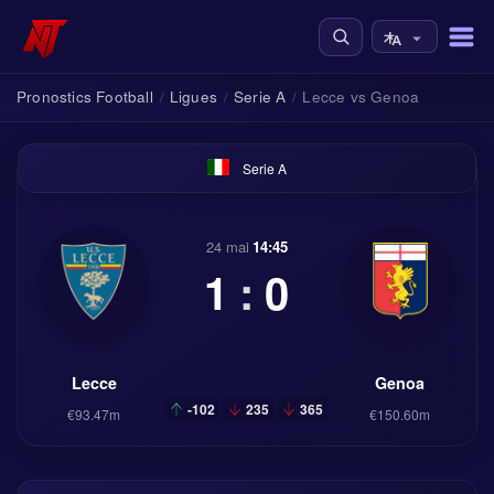
Pronostics Football
Ligues
Serie A
Lecce vs Genoa
/
/
/
Serie A
24 mai
14:45
1
:
0
Lecce
Genoa
-102
235
365
€93.47m
€150.60m