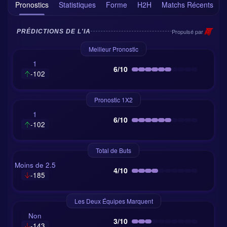
Pronostics
Statistiques
Forme
H2H
Matchs Récents
Propulsé par
PRÉDICTIONS DE L'IA
Meilleur Pronostic
1
6/10
-102
Pronostic 1X2
1
6/10
-102
Total de Buts
Moins de 2.5
4/10
-185
Les Deux Équipes Marquent
Non
3/10
-143