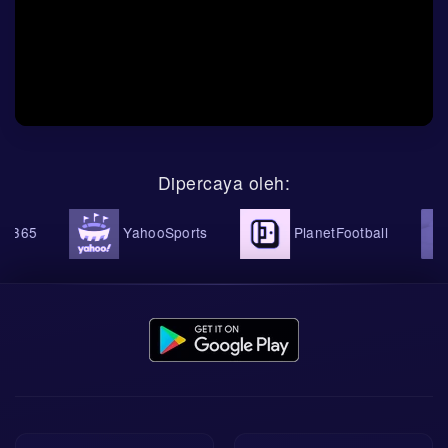
Dipercaya oleh:
365
YahooSports
PlanetFootball