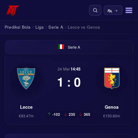
Prediksi Bola
Liga
Serie A
Lecce vs Genoa
/
/
/
Serie A
24 Mei
14:45
1
:
0
Lecce
Genoa
-102
235
365
€93.47m
€150.60m