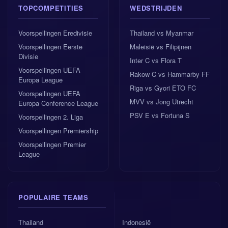
TOPCOMPETITIES
WEDSTRIJDEN
Voorspellingen Eredivisie
Thailand vs Myanmar
Voorspellingen Eerste
Maleisië vs Filipijnen
Divisie
Inter C vs Flora T
Voorspellingen UEFA
Rakow C vs Hammarby FF
Europa League
Riga vs Gyori ETO FC
Voorspellingen UEFA
MVV vs Jong Utrecht
Europa Conference League
PSV E vs Fortuna S
Voorspellingen 2. Liga
Voorspellingen Premiership
Voorspellingen Premier
League
POPULAIRE TEAMS
Thailand
Indonesië