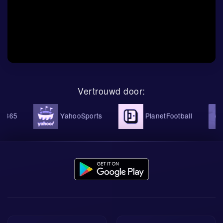
Vertrouwd door:
365
YahooSports
PlanetFootball