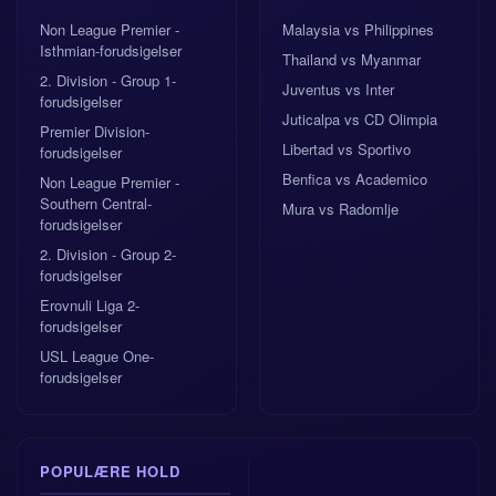
Non League Premier -
Malaysia vs Philippines
Isthmian-forudsigelser
Thailand vs Myanmar
2. Division - Group 1-
Juventus vs Inter
forudsigelser
Juticalpa vs CD Olimpia
Premier Division-
Libertad vs Sportivo
forudsigelser
Benfica vs Academico
Non League Premier -
Southern Central-
Mura vs Radomlje
forudsigelser
2. Division - Group 2-
forudsigelser
Erovnuli Liga 2-
forudsigelser
USL League One-
forudsigelser
POPULÆRE HOLD