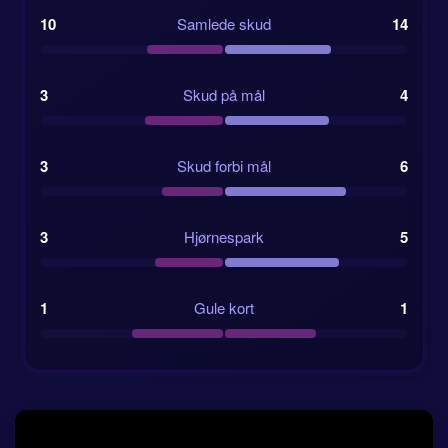
10
Samlede skud
14
3
Skud på mål
4
3
Skud forbi mål
6
3
Hjørnespark
5
1
Gule kort
1