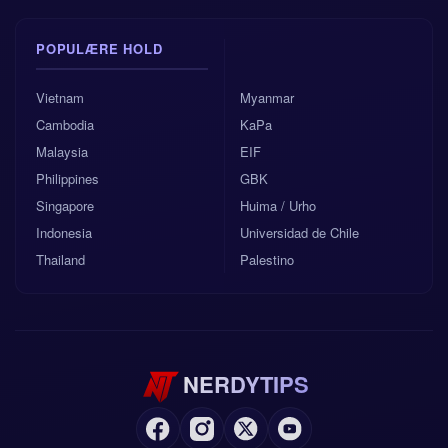
POPULÆRE HOLD
Vietnam
Myanmar
Cambodia
KaPa
Malaysia
EIF
Philippines
GBK
Singapore
Huima / Urho
Indonesia
Universidad de Chile
Thailand
Palestino
NERDYTIPS