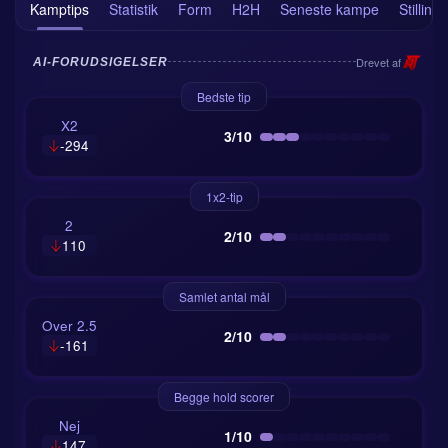
Kamptips
Statistik
Form
H2H
Seneste kampe
Stillinge
Drevet af
AI-FORUDSIGELSER
Bedste tip
X2
3/10
-294
1x2-tip
2
2/10
110
Samlet antal mål
Over 2.5
2/10
-161
Begge hold scorer
Nej
1/10
147