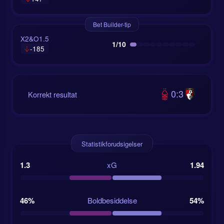
Bet Builder-tip
X2&O1.5
1/10
-185
0:3
Korrekt resultat
Statistikforudsigelser
1.3
xG
1.94
46%
Boldbesiddelse
54%