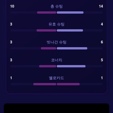
10
총 슈팅
14
3
유효 슈팅
4
3
빗나간 슈팅
6
3
코너킥
5
1
옐로카드
1