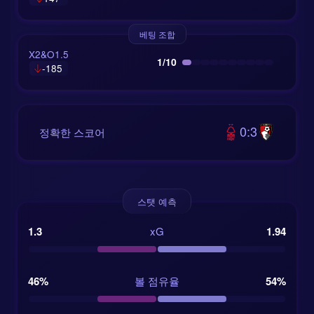
베팅 조합
X2&O1.5
1/10
-185
0:3
정확한 스코어
스탯 예측
1.3
xG
1.94
46%
볼 점유율
54%