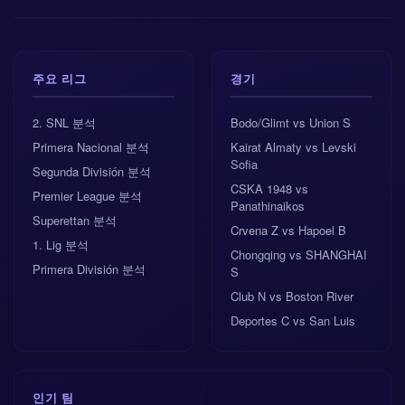
주요 리그
경기
2. SNL 분석
Bodo/Glimt vs Union S
Primera Nacional 분석
Kairat Almaty vs Levski
Sofia
Segunda División 분석
CSKA 1948 vs
Premier League 분석
Panathinaikos
Superettan 분석
Crvena Z vs Hapoel B
1. Lig 분석
Chongqing vs SHANGHAI
Primera División 분석
S
Club N vs Boston River
Deportes C vs San Luis
인기 팀