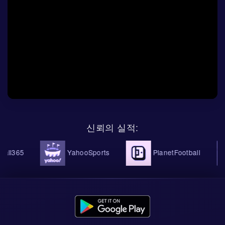
신뢰의 실적:
ll365
YahooSports
PlanetFootball