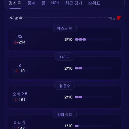
경기 픽
통계
폼
H2H
최근 경기
순위표
제공
AI 분석
베스트 픽
X2
3/10
-294
1x2 픽
2
2/10
110
총 골수
오버 2.5
2/10
-161
양팀 득점
아니요
1/10
147