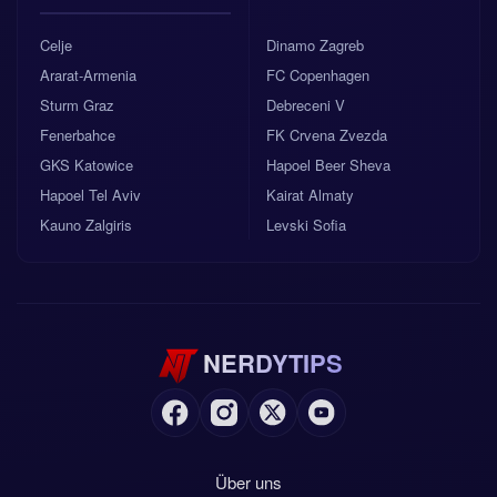
Celje
Dinamo Zagreb
Ararat-Armenia
FC Copenhagen
Sturm Graz
Debreceni V
Fenerbahce
FK Crvena Zvezda
GKS Katowice
Hapoel Beer Sheva
Hapoel Tel Aviv
Kairat Almaty
Kauno Zalgiris
Levski Sofia
NERDYTIPS
Über uns