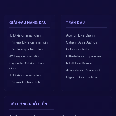
GIẢI ĐẤU HÀNG ĐẦU
TRẬN ĐẤU
1. Division nhận định
Apollon L vs Brann
Primera División nhận định
Sabah FA vs Aarhus
Premiership nhận định
Colon vs Cerrito
J2 League nhận định
Cittadella vs Luparense
Segunda División nhận
NTNUI vs Byasen
định
Anapolis vs Guarani C
1. Division nhận định
Rigas FS vs Grobina
Primera C nhận định
ĐỘI BÓNG PHỔ BIẾN