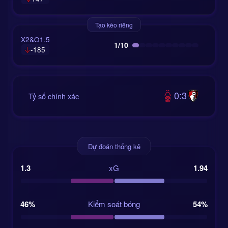
Tạo kèo riêng
X2&O1.5
1/10
-185
0:3
Tỷ số chính xác
Dự đoán thống kê
1.3
xG
1.94
46%
Kiểm soát bóng
54%