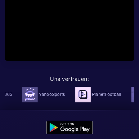
Uns vertrauen:
365
YahooSports
PlanetFootball