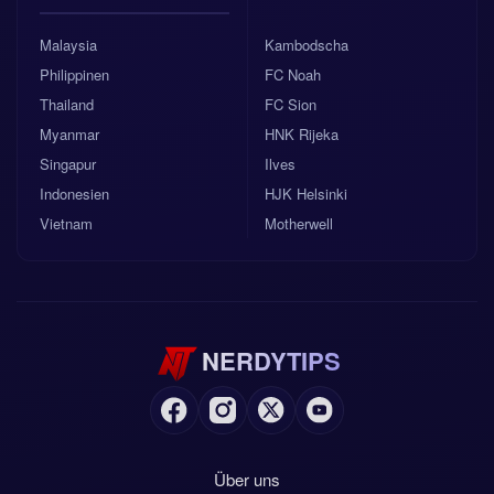
Malaysia
Kambodscha
Philippinen
FC Noah
Thailand
FC Sion
Myanmar
HNK Rijeka
Singapur
Ilves
Indonesien
HJK Helsinki
Vietnam
Motherwell
NERDYTIPS
Über uns