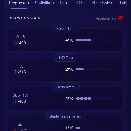
Prognosen
Statistiken
Form
H2H
Letzte Spiele
Tabell
Angeboten von
KI-PROGNOSEN
Bester Tipp
O1.5
4/10
-400
1X2-Tipp
1X
2/10
-213
Gesamttore
Über 1.5
4/10
-400
Beide Teams treffen
Ja
1/10
-167