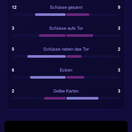
12
Schüsse gesamt
9
3
Schüsse aufs Tor
3
5
Schüsse neben das Tor
2
6
Ecken
3
2
Gelbe Karten
3