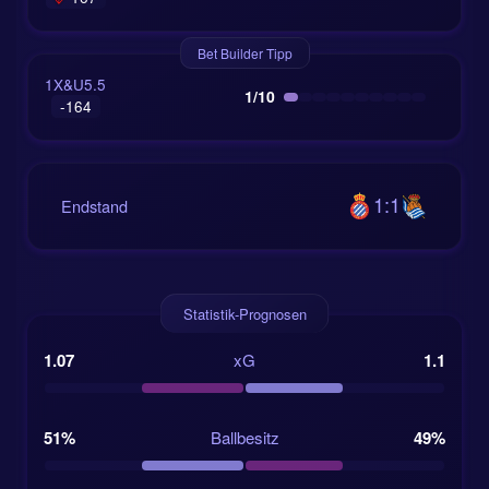
Bet Builder Tipp
1X&U5.5
1/10
-164
1:1
Endstand
Statistik-Prognosen
1.07
xG
1.1
51%
Ballbesitz
49%