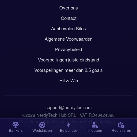
Over ons
Contact
Aanbevolen Sites
Algemene Voorwaarden
Privacybeleid
Voorspellingen juiste eindstand
Voorspellingen meer dan 2.5 goals
Hit & Win
support@nerdytips.com
©2026 NerdyTech Hub SRL · VAT RO40424366
18+ • Speel alsjeblieft verantwoord •
GambleAware
•
NCPGambling.org
Bankers
Wedstrijden
Betbuilder
Inloggen
Registreren