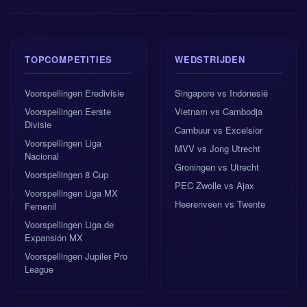
TOPCOMPETITIES
WEDSTRIJDEN
Voorspellingen Eredivisie
Singapore vs Indonesië
Voorspellingen Eerste
Vietnam vs Cambodja
Divisie
Cambuur vs Excelsior
Voorspellingen Liga
MVV vs Jong Utrecht
Nacional
Groningen vs Utrecht
Voorspellingen 8 Cup
PEC Zwolle vs Ajax
Voorspellingen Liga MX
Heerenveen vs Twente
Femenil
Voorspellingen Liga de
Expansión MX
Voorspellingen Jupiler Pro
League