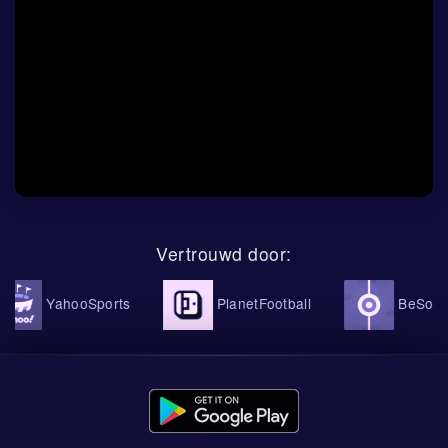
Vertrouwd door:
YahooSports
PlanetFootball
BeSoccer