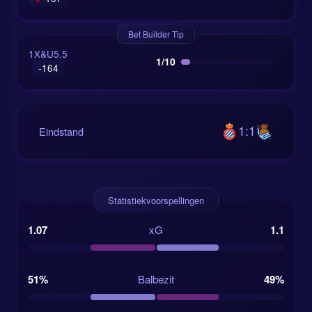
Bet Builder Tip
1X&U5.5
1/10
-164
1:1
Eindstand
Statistiekvoorspellingen
1.07
xG
1.1
51%
Balbezit
49%