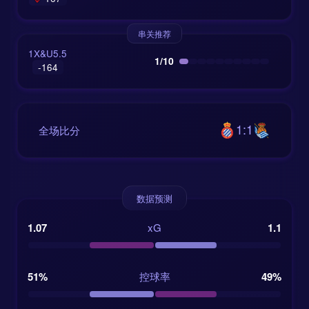
串关推荐
1X&U5.5
1/10
-164
1:1
全场比分
数据预测
1.07
xG
1.1
51%
控球率
49%