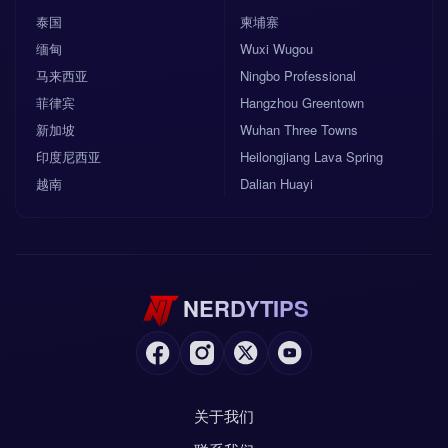
泰国
柬埔寨
缅甸
Wuxi Wugou
马来西亚
Ningbo Professional
菲律宾
Hangzhou Greentown
新加坡
Wuhan Three Towns
印度尼西亚
Heilongjiang Lava Spring
越南
Dalian Huayi
NERDYTIPS
关于我们