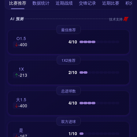
比赛推荐
数据统计
近期战绩
交锋记录
近期比赛
积分
技术支持
AI 预测
最佳推荐
O1.5
4/10
-400
1X2推荐
1X
2/10
-213
总进球数
大1.5
4/10
-400
双方进球
是
1/10
-167