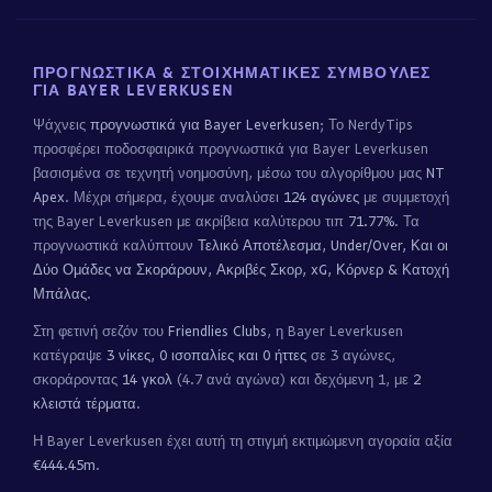
ΠΡΟΓΝΩΣΤΙΚΆ & ΣΤΟΙΧΗΜΑΤΙΚΈΣ ΣΥΜΒΟΥΛΈΣ
ΓΙΑ BAYER LEVERKUSEN
Ψάχνεις
προγνωστικά για Bayer Leverkusen
; Το NerdyTips
προσφέρει ποδοσφαιρικά προγνωστικά για Bayer Leverkusen
βασισμένα σε τεχνητή νοημοσύνη, μέσω του αλγορίθμου μας
NT
Apex
. Μέχρι σήμερα, έχουμε αναλύσει
124 αγώνες
με συμμετοχή
της Bayer Leverkusen με ακρίβεια καλύτερου τιπ
71.77%
. Τα
προγνωστικά καλύπτουν
Τελικό Αποτέλεσμα, Under/Over, Και οι
Δύο Ομάδες να Σκοράρουν, Ακριβές Σκορ, xG, Κόρνερ & Κατοχή
Μπάλας
.
Στη φετινή σεζόν του
Friendlies Clubs
, η Bayer Leverkusen
κατέγραψε
3 νίκες, 0 ισοπαλίες και 0 ήττες
σε 3 αγώνες,
σκοράροντας
14 γκολ
(4.7 ανά αγώνα) και δεχόμενη 1, με
2
κλειστά τέρματα
.
Η Bayer Leverkusen έχει αυτή τη στιγμή εκτιμώμενη αγοραία αξία
€444.45m
.