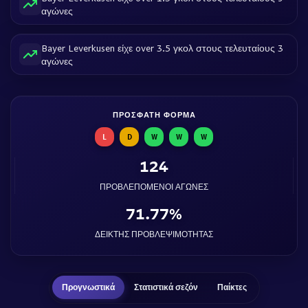
αγώνες
Bayer Leverkusen είχε over 3.5 γκολ στους τελευταίους 3
αγώνες
ΠΡΌΣΦΑΤΗ ΦΌΡΜΑ
L
D
W
W
W
124
ΠΡΟΒΛΕΠΌΜΕΝΟΙ ΑΓΏΝΕΣ
71.77%
ΔΕΊΚΤΗΣ ΠΡΟΒΛΕΨΙΜΌΤΗΤΑΣ
Προγνωστικά
Στατιστικά σεζόν
Παίκτες