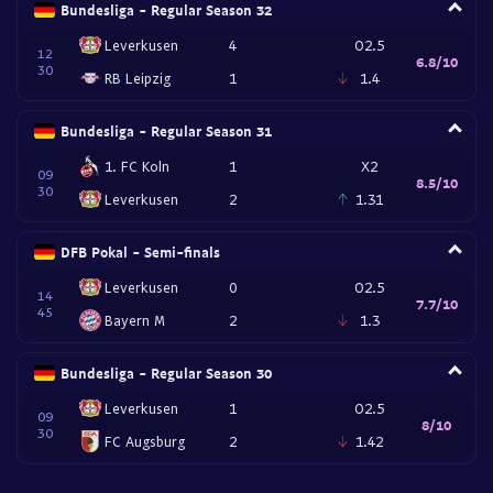
Bundesliga - Regular Season 32
Leverkusen
4
O2.5
12
6.8/10
30
RB Leipzig
1
1.4
Bundesliga - Regular Season 31
1. FC Koln
1
X2
09
8.5/10
30
Leverkusen
2
1.31
DFB Pokal - Semi-finals
Leverkusen
0
O2.5
14
7.7/10
45
Bayern M
2
1.3
Bundesliga - Regular Season 30
Leverkusen
1
O2.5
09
8/10
30
FC Augsburg
2
1.42