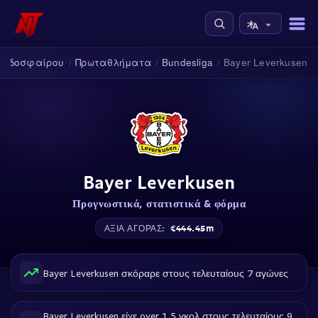
Ποδοσφαίρου
Πρωταθλήματα
Bundesliga
Bayer Leverkusen
/
/
/
Bayer Leverkusen
Προγνωστικά, στατιστικά & φόρμα
€444.45m
ΑΞΊΑ ΑΓΟΡΆΣ:
Bayer Leverkusen σκόραρε στους τελευταίους 7 αγώνες
Bayer Leverkusen είχε over 1.5 γκολ στους τελευταίους 9