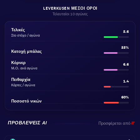
LEVERKUSEN ΜΈΣΟΙ ΌΡΟΙ
Τελευταίοι 10 αγώνες
Τελικές
5.6
Στο στόχο / αγώνα
55%
Κατοχή μπάλας
Κόρνερ
6.6
Μ.Ο. ανά αγώνα
Πειθαρχία
1.4
Κάρτες / αγώνα
60%
Ποσοστό νικών
ΠΡΟΒΛΈΨΕΙΣ AI
Προσφέρεται από