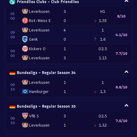
Friendlies Clubs - Club Friendlies
Leverkusen
3
H1
05
8/10
00
Rot-Weiss E
0
1.55
Leverkusen
4
1
09
4.1/10
00
Genk
0
1.6
Kickers O
1
O2.5
09
7.7/10
00
Leverkusen
3
1.13
Bundesliga - Regular Season 34
Leverkusen
1
1
09
8.8/10
30
Hamburger
1
1.3
Bundesliga - Regular Season 33
VfB S
3
O2.5
09
7.5/10
30
Leverkusen
1
1.32