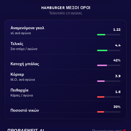
HAMBURGER ΜΈΣΟΙ ΌΡΟΙ
Τελευταίοι 10 αγώνες
Αναμενόμενα γκολ
1.22
xG ανά αγώνα
Τελικές
4.4
Στο στόχο / αγώνα
42%
Κατοχή μπάλας
Κόρνερ
3.9
Μ.Ο. ανά αγώνα
Πειθαρχία
1.6
Κάρτες / αγώνα
30%
Ποσοστό νικών
ΠΡΟΒΛΈΨΕΙΣ AI
Προσφέρεται από