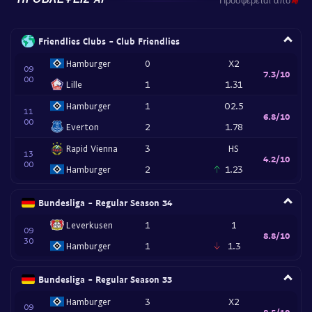
Friendlies Clubs - Club Friendlies
Hamburger
0
X2
09
7.3/10
00
Lille
1
1.31
Hamburger
1
O2.5
11
6.8/10
00
Everton
2
1.78
Rapid Vienna
3
HS
13
4.2/10
00
Hamburger
2
1.23
Bundesliga - Regular Season 34
Leverkusen
1
1
09
8.8/10
30
Hamburger
1
1.3
Bundesliga - Regular Season 33
Hamburger
3
X2
09
8.5/10