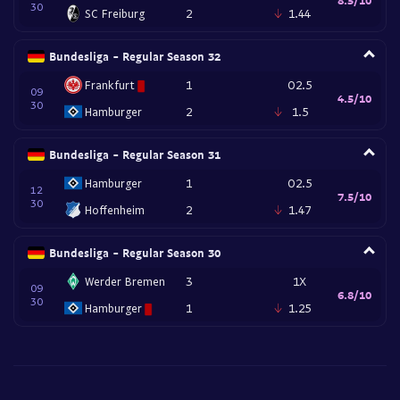
30
SC Freiburg
2
1.44
Bundesliga - Regular Season 32
Frankfurt
1
O2.5
09
4.5/10
30
Hamburger
2
1.5
Bundesliga - Regular Season 31
Hamburger
1
O2.5
12
7.5/10
30
Hoffenheim
2
1.47
Bundesliga - Regular Season 30
Werder Bremen
3
1X
09
6.8/10
30
Hamburger
1
1.25