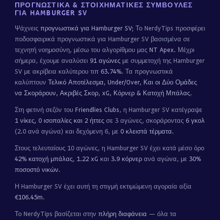
ΠΡΟΓΝΩΣΤΙΚΆ & ΣΤΟΙΧΗΜΑΤΙΚΈΣ ΣΥΜΒΟΥΛΈΣ
ΓΙΑ HAMBURGER SV
Ψάχνεις
προγνωστικά για Hamburger SV
; Το NerdyTips προσφέρει
ποδοσφαιρικά προγνωστικά για Hamburger SV βασισμένα σε
τεχνητή νοημοσύνη, μέσω του αλγορίθμου μας
NT Apex
. Μέχρι
σήμερα, έχουμε αναλύσει
91 αγώνες
με συμμετοχή της Hamburger
SV με ακρίβεια καλύτερου τιπ
63.74%
. Τα προγνωστικά
καλύπτουν
Τελικό Αποτέλεσμα, Under/Over, Και οι Δύο Ομάδες
να Σκοράρουν, Ακριβές Σκορ, xG, Κόρνερ & Κατοχή Μπάλας
.
Στη φετινή σεζόν του
Friendlies Clubs
, η Hamburger SV κατέγραψε
1 νίκες, 0 ισοπαλίες και 2 ήττες
σε 3 αγώνες, σκοράροντας
6 γκολ
(2.0 ανά αγώνα) και δεχόμενη 6, με
0 κλειστά τέρματα
.
Στους τελευταίους 10 αγώνες, η Hamburger SV έχει κατά μέσο όρο
42% κατοχή μπάλας
,
1.22 xG
και
3.9 κόρνερ
ανά αγώνα, με
30%
ποσοστό νικών
.
Η Hamburger SV έχει αυτή τη στιγμή εκτιμώμενη αγοραία αξία
€106.45m
.
Το NerdyTips βασίζεται στην
πλήρη διαφάνεια
— όλα τα