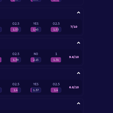
O2.5
YES
O2.5
7/10
1.53
1.45
1.53
O2.5
NO
1
9.6/10
1.39
2.15
1.31
O2.5
YES
O2.5
6.8/10
1.4
1.37
1.4