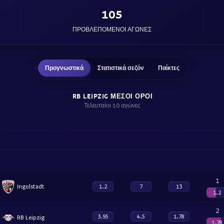
105
ΠΡΟΒΛΕΠΌΜΕΝΟΙ ΑΓΏΝΕΣ
Προγνωστικά
Στατιστικά σεζόν
Παίκτες
RB LEIPZIG ΜΈΣΟΙ ΌΡΟΙ
Τελευταίοι 10 αγώνες
1
Ingolstadt
1.2
7
13
1.2
2
3.95
4.5
1.78
RB Leipzig
1.78