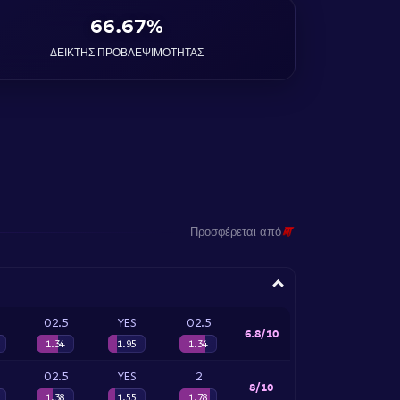
66.67%
ΔΕΊΚΤΗΣ ΠΡΟΒΛΕΨΙΜΌΤΗΤΑΣ
Προσφέρεται από
O2.5
YES
O2.5
6.8/10
1.34
1.95
1.34
O2.5
YES
2
8/10
1.38
1.55
1.78