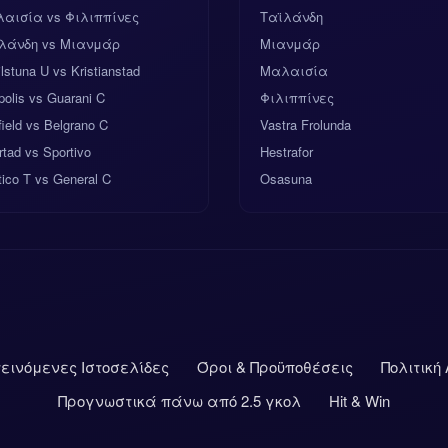
αισία vs Φιλιππίνες
Ταϊλάνδη
λάνδη vs Μιανμάρ
Μιανμάρ
lstuna U vs Kristianstad
Μαλαισία
olis vs Guarani C
Φιλιππίνες
ield vs Belgrano C
Vastra Frolunda
rtad vs Sportivo
Hestrafor
tico T vs General C
Osasuna
εινόμενες Ιστοσελίδες
Όροι & Προϋποθέσεις
Πολιτική
Προγνωστικά πάνω από 2.5 γκολ
Hit & Win