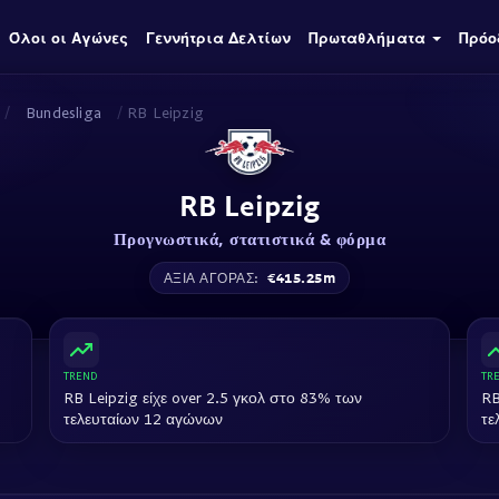
Όλοι οι Αγώνες
Γεννήτρια Δελτίων
Πρωταθλήματα
Πρόο
/
Bundesliga
/
RB Leipzig
RB Leipzig
Προγνωστικά, στατιστικά & φόρμα
€415.25m
ΑΞΊΑ ΑΓΟΡΆΣ:
TREND
TR
RB Leipzig είχε over 2.5 γκολ στο 83% των
RB
τελευταίων 12 αγώνων
τε