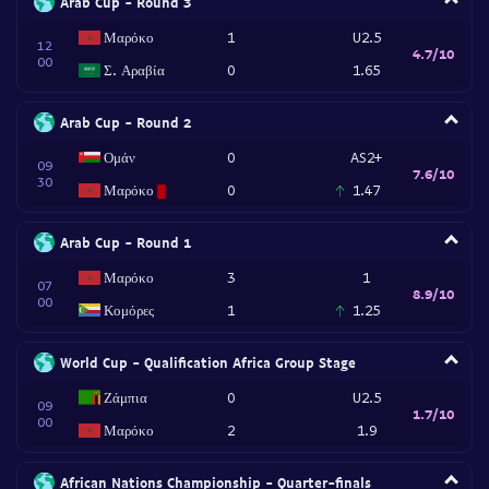
Arab Cup - Round 3
Μαρόκο
1
U2.5
12
4.7/10
00
Σ. Αραβία
0
1.65
Arab Cup - Round 2
Ομάν
0
AS2+
09
7.6/10
30
Μαρόκο
0
1.47
Arab Cup - Round 1
Μαρόκο
3
1
07
8.9/10
00
Κομόρες
1
1.25
World Cup - Qualification Africa Group Stage
Ζάμπια
0
U2.5
09
1.7/10
00
Μαρόκο
2
1.9
African Nations Championship - Quarter-finals