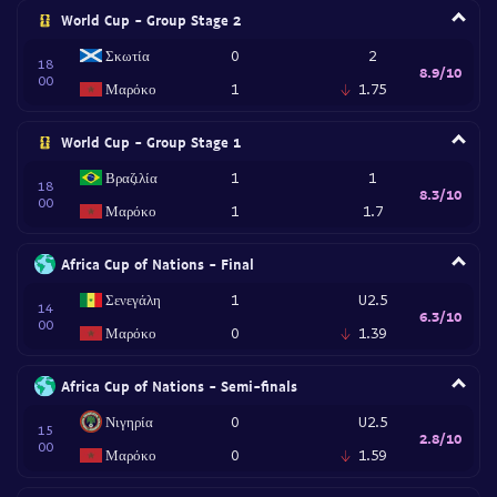
World Cup - Group Stage 2
Σκωτία
0
2
18
8.9/10
00
Μαρόκο
1
1.75
World Cup - Group Stage 1
Βραζιλία
1
1
18
8.3/10
00
Μαρόκο
1
1.7
Africa Cup of Nations - Final
Σενεγάλη
1
U2.5
14
6.3/10
00
Μαρόκο
0
1.39
Africa Cup of Nations - Semi-finals
Νιγηρία
0
U2.5
15
2.8/10
00
Μαρόκο
0
1.59