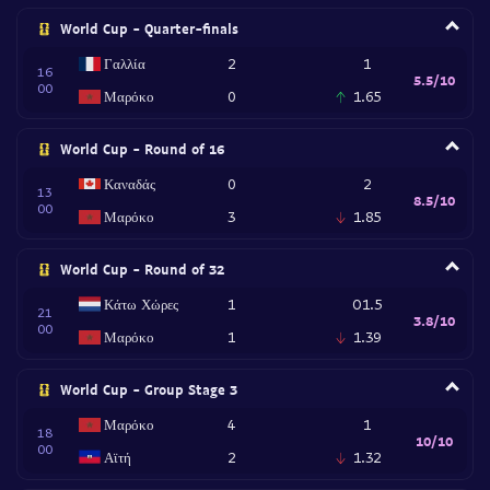
World Cup - Quarter-finals
Γαλλία
2
1
16
5.5/10
00
Μαρόκο
0
1.65
World Cup - Round of 16
Καναδάς
0
2
13
8.5/10
00
Μαρόκο
3
1.85
World Cup - Round of 32
Κάτω Χώρες
1
O1.5
21
3.8/10
00
Μαρόκο
1
1.39
World Cup - Group Stage 3
Μαρόκο
4
1
18
10/10
00
Αϊτή
2
1.32