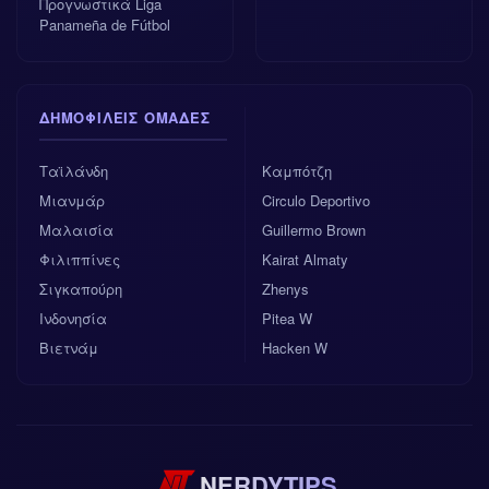
Προγνωστικά Liga
Panameña de Fútbol
ΔΗΜΟΦΙΛΕΊΣ ΟΜΆΔΕΣ
Ταϊλάνδη
Καμπότζη
Μιανμάρ
Circulo Deportivo
Μαλαισία
Guillermo Brown
Φιλιππίνες
Kairat Almaty
Σιγκαπούρη
Zhenys
Ινδονησία
Pitea W
Βιετνάμ
Hacken W
NERDYTIPS