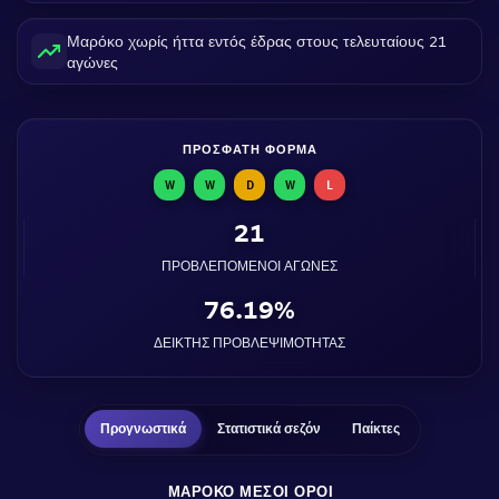
Μαρόκο χωρίς ήττα εντός έδρας στους τελευταίους 21
αγώνες
ΠΡΌΣΦΑΤΗ ΦΌΡΜΑ
W
W
D
W
L
21
ΠΡΟΒΛΕΠΌΜΕΝΟΙ ΑΓΏΝΕΣ
76.19%
ΔΕΊΚΤΗΣ ΠΡΟΒΛΕΨΙΜΌΤΗΤΑΣ
Προγνωστικά
Στατιστικά σεζόν
Παίκτες
ΜΑΡΌΚΟ ΜΈΣΟΙ ΌΡΟΙ