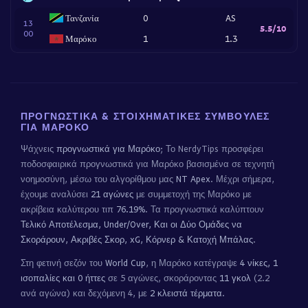
Τανζανία
0
AS
13
5.5/10
00
Μαρόκο
1
1.3
ΠΡΟΓΝΩΣΤΙΚΆ & ΣΤΟΙΧΗΜΑΤΙΚΈΣ ΣΥΜΒΟΥΛΈΣ
ΓΙΑ ΜΑΡΌΚΟ
Ψάχνεις
προγνωστικά για Μαρόκο
; Το NerdyTips προσφέρει
ποδοσφαιρικά προγνωστικά για Μαρόκο βασισμένα σε τεχνητή
νοημοσύνη, μέσω του αλγορίθμου μας
NT Apex
. Μέχρι σήμερα,
έχουμε αναλύσει
21 αγώνες
με συμμετοχή της Μαρόκο με
ακρίβεια καλύτερου τιπ
76.19%
. Τα προγνωστικά καλύπτουν
Τελικό Αποτέλεσμα, Under/Over, Και οι Δύο Ομάδες να
Σκοράρουν, Ακριβές Σκορ, xG, Κόρνερ & Κατοχή Μπάλας
.
Στη φετινή σεζόν του
World Cup
, η Μαρόκο κατέγραψε
4 νίκες, 1
ισοπαλίες και 0 ήττες
σε 5 αγώνες, σκοράροντας
11 γκολ
(2.2
ανά αγώνα) και δεχόμενη 4, με
2 κλειστά τέρματα
.