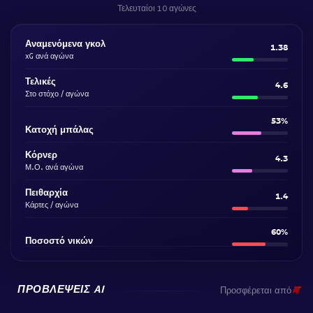
Τελευταίοι 10 αγώνες
Αναμενόμενα γκολ
1.38
xG ανά αγώνα
Τελικές
4.6
Στο στόχο / αγώνα
53%
Κατοχή μπάλας
Κόρνερ
4.3
Μ.Ο. ανά αγώνα
Πειθαρχία
1.4
Κάρτες / αγώνα
60%
Ποσοστό νικών
ΠΡΟΒΛΈΨΕΙΣ AI
Προσφέρεται από