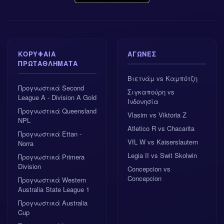
ΚΟΡΥΦΑΊΑ
ΑΓΏΝΕΣ
ΠΡΩΤΑΘΛΉΜΑΤΑ
Βιετνάμ vs Καμπότζη
Προγνωστικά Second
Σιγκαπούρη vs
League A - Division A Gold
Ινδονησία
Προγνωστικά Queensland
Vlasim vs Viktoria Z
NPL
Atletico R vs Chacarita
Προγνωστικά Ettan -
VfL W vs Kaiserslautern
Norra
Legia II vs Swit Skolwin
Προγνωστικά Primera
Division
Concepcion vs
Concepcion
Προγνωστικά Western
Australia State League 1
Προγνωστικά Australia
Cup