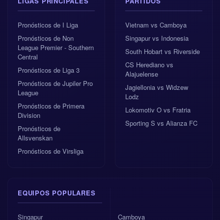
LIGAS PRINCIPALES
PARTIDOS
Pronósticos de I Liga
Vietnam vs Camboya
Pronósticos de Non
Singapur vs Indonesia
League Premier - Southern
South Hobart vs Riverside
Central
CS Herediano vs
Pronósticos de Liga 3
Alajuelense
Pronósticos de Jupiler Pro
Jagiellonia vs Widzew
League
Lodz
Pronósticos de Primera
Lokomotiv O vs Fratria
Division
Sporting S vs Alianza FC
Pronósticos de
Allsvenskan
Pronósticos de Virsliga
EQUIPOS POPULARES
Singapur
Camboya