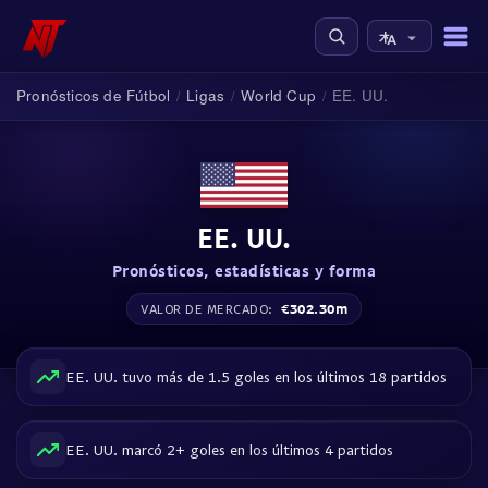
Pronósticos de Fútbol
Ligas
World Cup
EE. UU.
/
/
/
EE. UU.
Pronósticos, estadísticas y forma
€302.30m
VALOR DE MERCADO:
EE. UU. tuvo más de 1.5 goles en los últimos 18 partidos
EE. UU. marcó 2+ goles en los últimos 4 partidos