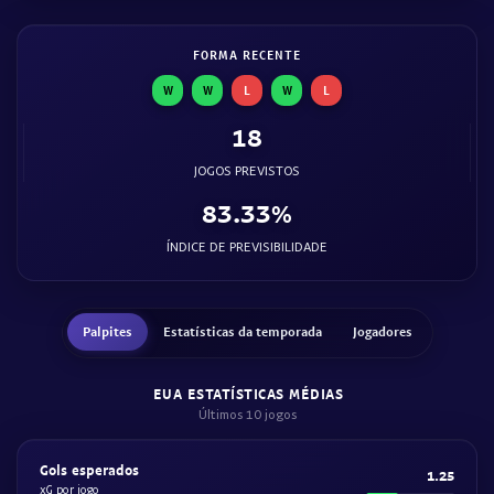
FORMA RECENTE
W
W
L
W
L
18
JOGOS PREVISTOS
83.33%
ÍNDICE DE PREVISIBILIDADE
Palpites
Estatísticas da temporada
Jogadores
EUA ESTATÍSTICAS MÉDIAS
Últimos 10 jogos
Gols esperados
1.25
xG por jogo