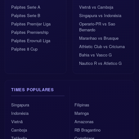
Palpites Serie A
Vietnã vs Camboja
Palpites Serie B
Singapura vs Indonésia
Palpites Premijer Liga
Operario-PR vs Sao
Bernardo
Palpites Premiership
Maranhao vs Brusque
Palpites Erovnuli Liga
Athletic Club vs Criciuma
Palpites 8 Cup
Bahia vs Vasco G
Nautico R vs Atletico G
TIMES POPULARES
Singapura
Filipinas
Indonésia
Maringa
Vietnã
Amazonas
Camboja
RB Bragantino
Tailândia
Corinthians