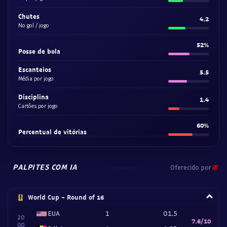
Chutes
4.2
No gol / jogo
52%
Posse de bola
Escanteios
5.5
Média por jogo
Disciplina
1.4
Cartões por jogo
60%
Percentual de vitórias
PALPITES COM IA
Oferecido por
World Cup - Round of 16
EUA
1
O1.5
20
7.6/10
00