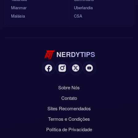
Mianmar
Uberlandia
Malásia
CSA
NERDYTIPS
Sobre Nós
Contato
Sites Recomendados
Termos e Condições
Política de Privacidade