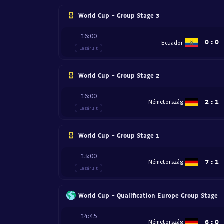
World Cup - Group Stage 3
16:00
0
:
0
Ecuador
Lezárult
World Cup - Group Stage 2
16:00
2
:
1
Németország
Lezárult
World Cup - Group Stage 1
13:00
7
:
1
Németország
Lezárult
World Cup - Qualification Europe Group Stage
14:45
6
:
0
Németország