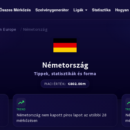
Összes Mérkőzés
Szelvénygenerátor
Ligák
Statisztika
Hogyan
on Europe
/
Németország
Németország
Tippek, statisztikák és forma
€802.00m
PIACI ÉRTÉK:
TREND
TR
Németország nem kapott piros lapot az utóbbi 28
Né
mérkőzésen
mé