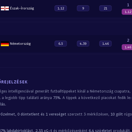
1
Észak-Írország
1.12
9
21
1.12
2
Németország
6.5
4.39
1.46
1.46
ŐREJELZÉSEK
es intelligenciával generált futballtippeket kínál a Németország csapatra,
a legjobb tipp találati aránya
75%
. A tippek a következő piacokat fedik le
lás
.
yőzelmet, 0 döntetlent és 1 vereséget
szerzett 3 mérkőzésen,
10 gólt
rúgo
57% labdabirtoklást
,
2.33 xG-t
és mérkőzésenként
6.4 szögletet
produkált