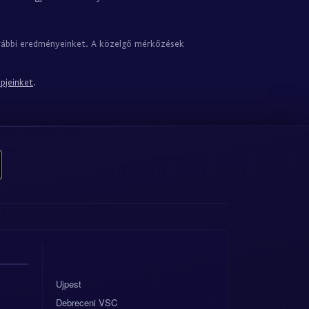
orábbi eredményeinket. A közelgő mérkőzések
ppjeinket
.
Ujpest
Debreceni VSC