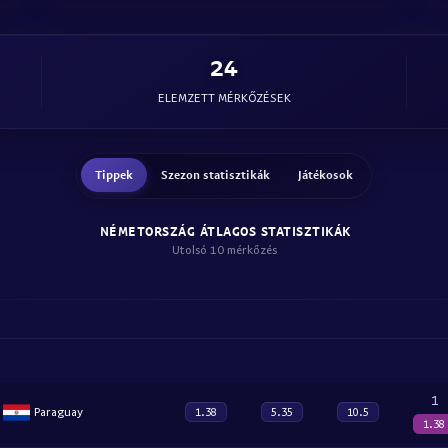
24
ELEMZETT MÉRKŐZÉSEK
Tippek
Szezon statisztikák
Játékosok
NÉMETORSZÁG ÁTLAGOS STATISZTIKÁK
Utolsó 10 mérkőzés
1
Paraguay
1.38
5.35
10.5
1.38