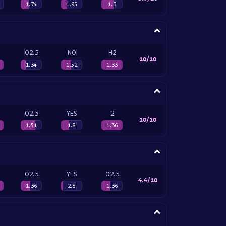
1.74
1.95
1.3
O2.5
NO
H2
10/10
1.34
1.52
1.33
O2.5
YES
2
10/10
1.51
1.8
1.36
O2.5
YES
O2.5
4.4/10
1.36
2.8
1.36