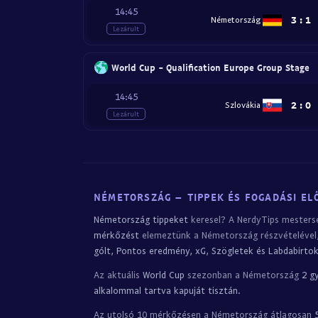
14:45
3
:
1
Németország
Lezárult
World Cup - Qualification Europe Group Stage
14:45
2
:
0
Szlovákia
Lezárult
NÉMETORSZÁG – TIPPEK ÉS FOGADÁSI EL
Németország tippeket
keresel? A NerdyTips mesterség
mérkőzést
elemeztünk a Németország részvételével, 
gólt, Pontos eredmény, xG, Szögletek és Labdabirtok
Az aktuális
World Cup
szezonban a Németország
2 g
alkalommal tartva kapuját tisztán
.
Az utolsó 10 mérkőzésen a Németország átlagosan