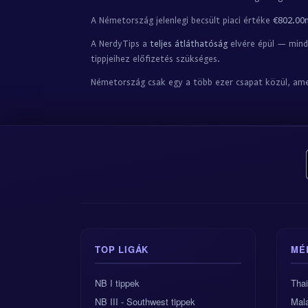
A Németország jelenlegi becsült piaci értéke
€802.00
A NerdyTips a
teljes átláthatóság
elvére épül — mind
tippjeihez előfizetés szükséges.
Németország csak egy a több ezer csapat közül, ame
TOP LIGÁK
MÉ
NB I tippek
Thai
NB III - Southwest tippek
Mala