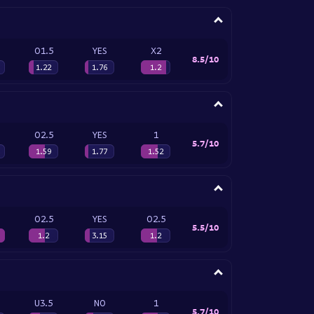
O1.5
YES
X2
8.5/10
1.22
1.76
1.2
O2.5
YES
1
5.7/10
1.59
1.77
1.52
O2.5
YES
O2.5
5.5/10
1.2
3.15
1.2
U3.5
NO
1
5.7/10