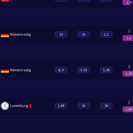
1.3
2
Németország
23
10
1.1
1.1
2
Németország
8.3
5.33
1.36
1.36
1
Luxemburg
1.08
10
36
1.08