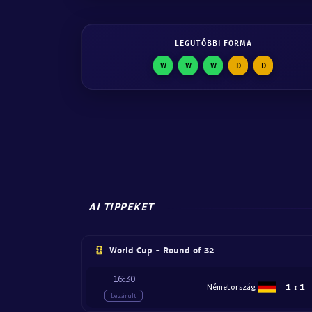
LEGUTÓBBI FORMA
W
W
W
D
D
AI TIPPEKET
World Cup - Round of 32
16:30
1
:
1
Németország
Lezárult