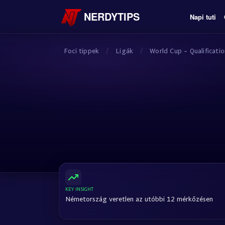
NERDYTIPS
Napi tuti
Foci tippek
/
Ligák
/
World Cup - Qualificati
KEY INSIGHT
Németország veretlen az utóbbi 12 mérkőzésen