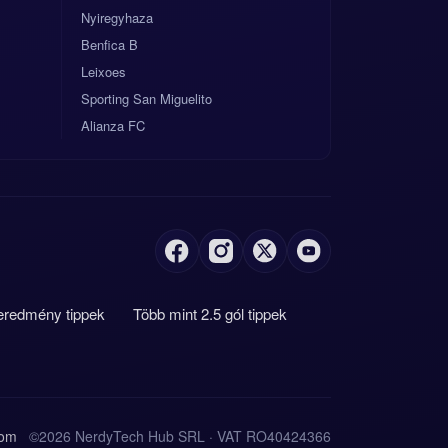
Nyiregyhaza
Benfica B
Leixoes
Sporting San Miguelito
Alianza FC
eredmény tippek
Több mint 2.5 gól tippek
com
©2026 NerdyTech Hub SRL · VAT RO40424366