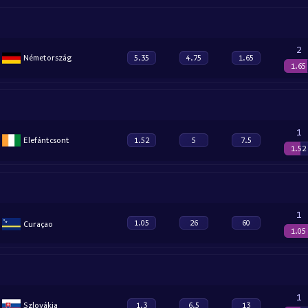
2
Németország
5.35
4.75
1.65
1.65
1
Elefántcsont
1.52
5
7.5
1.52
1
1.05
26
60
Curaçao
1.05
1
Szlovákia
1.3
6.5
13