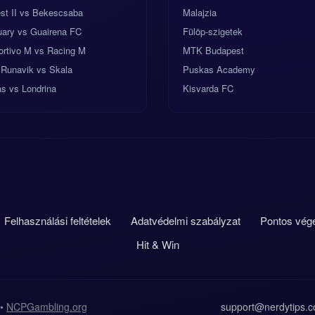
st II vs Bekescsaba
Malajzia
uary vs Guairena FC
Fülöp-szigetek
ortivo M vs Racing M
MTK Budapest
 Runavik vs Skala
Puskas Academy
s vs Londrina
Kisvarda FC
Felhasználási feltételek
Adatvédelmi szabályzat
Pontos vég
Hit & Win
•
NCPGambling.org
support@nerdytips.