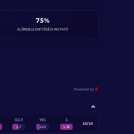
75%
ELŐREJELEZHETŐSÉGI MUTATÓ
Powered by
O2.5
YES
1
10/10
1.7
2.02
1.38