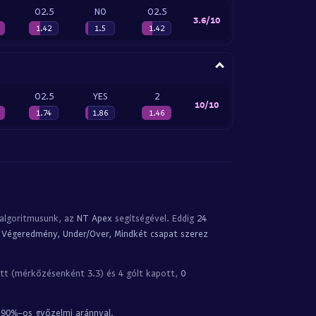
O2.5
NO
O2.5
3.6/10
1.42
1.5
1.42
O2.5
YES
2
10/10
1.74
1.86
1.46
 algoritmusunk, az
NT Apex
segítségével. Eddig
24
:
Végeredmény, Under/Over, Mindkét csapat szerez
tt (mérkőzésenként 3.3) és 4 gólt kapott,
0
,
90%-os győzelmi aránnyal
.