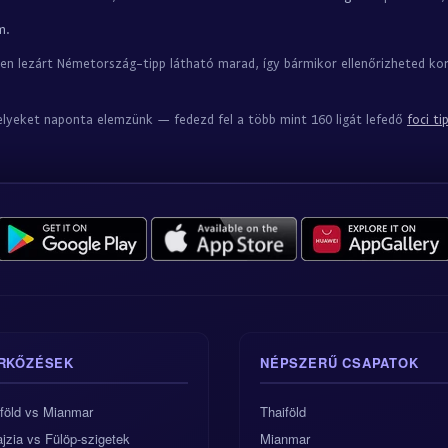
m
.
en lezárt Németország-tipp látható marad, így bármikor ellenőrizheted k
lyeket naponta elemzünk — fedezd fel a több mint 160 ligát lefedő
foci ti
RKŐZÉSEK
NÉPSZERŰ CSAPATOK
föld vs Mianmar
Thaiföld
jzia vs Fülöp-szigetek
Mianmar