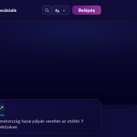
Belépés
 működik
END
metország hazai pályán veretlen az utóbbi 7
rkőzésen