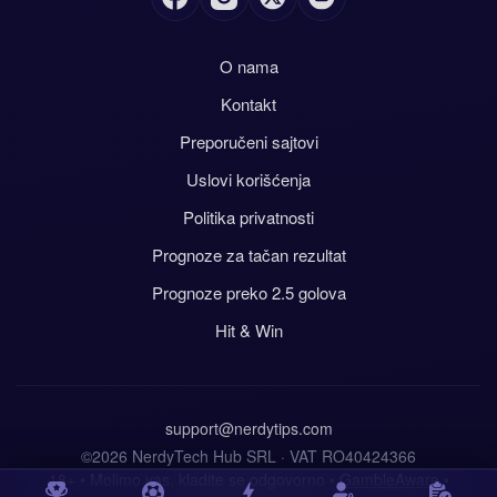
O nama
Kontakt
Preporučeni sajtovi
Uslovi korišćenja
Politika privatnosti
Prognoze za tačan rezultat
Prognoze preko 2.5 golova
Hit & Win
support@nerdytips.com
©2026 NerdyTech Hub SRL · VAT RO40424366
18+ • Molimo vas, kladite se odgovorno •
GambleAware
•