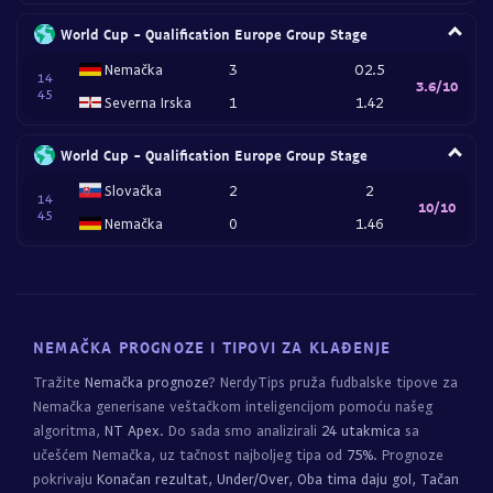
World Cup - Qualification Europe Group Stage
Nemačka
3
O2.5
14
3.6/10
45
Severna Irska
1
1.42
World Cup - Qualification Europe Group Stage
Slovačka
2
2
14
10/10
45
Nemačka
0
1.46
NEMAČKA PROGNOZE I TIPOVI ZA KLAĐENJE
Tražite
Nemačka prognoze
? NerdyTips pruža fudbalske tipove za
Nemačka generisane veštačkom inteligencijom pomoću našeg
algoritma,
NT Apex
. Do sada smo analizirali
24 utakmica
sa
učešćem Nemačka, uz tačnost najboljeg tipa od
75%
. Prognoze
pokrivaju
Konačan rezultat, Under/Over, Oba tima daju gol, Tačan