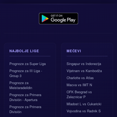
NAJBOLJE LIGE
MEČEVI
Prognoze za Super Liga
Singapur vs Indonezija
Prognoze za III Liga -
Vijetnam vs Kambodža
Group 3
Charlotte vs Atlas
Prognoze za
Macva vs IMT N
Meistaradeildin
OFK Beograd vs
Prognoze za Primera
Zeleznicar P
División - Apertura
Mladost L vs Cukaricki
Prognoze za Primera
Vojvodina vs Radnik S
División