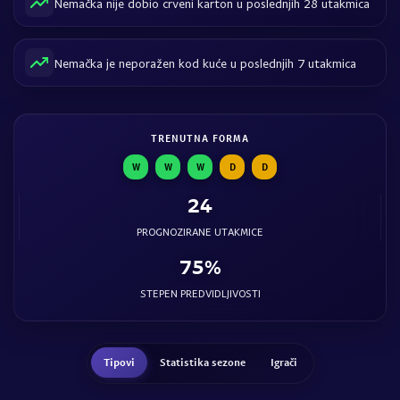
Nemačka nije dobio crveni karton u poslednjih 28 utakmica
Nemačka je neporažen kod kuće u poslednjih 7 utakmica
TRENUTNA FORMA
W
W
W
D
D
24
PROGNOZIRANE UTAKMICE
75%
STEPEN PREDVIDLJIVOSTI
Tipovi
Statistika sezone
Igrači