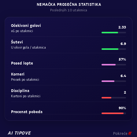
NEMAČKA PROSEČNA STATISTIKA
Poslednjih 10 utakmica
Očekivani golovi
2.33
xG po utakmici
Šutevi
6.9
U okvir gola / utakmica
57%
Posed lopte
Korneri
6.4
Prosek po utakmici
Disciplina
2
Kartoni po utakmici
90%
Procenat pobeda
AI TIPOVE
Pokreće