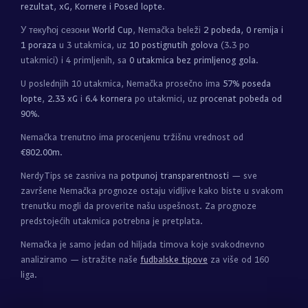
rezultat, xG, Kornere i Posed lopte
.
У текућој сезони
World Cup
, Nemačka beleži
2 pobeda, 0 remija i
1 poraza
u 3 utakmica, uz
10 postignutih golova
(3.3 po
utakmici) i 4 primljenih, sa
0 utakmica bez primljenog gola
.
U poslednjih 10 utakmica, Nemačka prosečno ima
57% poseda
lopte
,
2.33 xG
i
6.4 kornera
po utakmici, uz
procenat pobeda od
90%
.
Nemačka trenutno ima procenjenu tržišnu vrednost od
€802.00m
.
NerdyTips se zasniva na
potpunoj transparentnosti
— sve
završene Nemačka prognoze ostaju vidljive kako biste u svakom
trenutku mogli da proverite našu uspešnost. Za prognoze
predstojećih utakmica potrebna je pretplata.
Nemačka je samo jedan od hiljada timova koje svakodnevno
analiziramo — istražite naše
fudbalske tipove
za više od 160
liga.