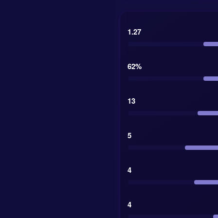
1.27
62%
13
5
4
4