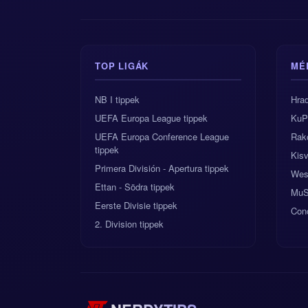
TOP LIGÁK
MÉ
NB I tippek
Hra
UEFA Europa League tippek
KuP
UEFA Europa Conference League
Rak
tippek
Kisv
Primera División - Apertura tippek
Wes
Ettan - Södra tippek
MuS
Eerste Divisie tippek
Conc
2. Division tippek