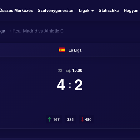
Összes Mérkőzés
Szelvénygenerátor
Ligák
Statisztika
Hogyan
iga
/
Real Madrid vs Athletic C
La Liga
23 máj.
15:00
4
2
:
-167
385
480