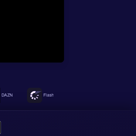
N
FlashScore
OneFootball
Fo