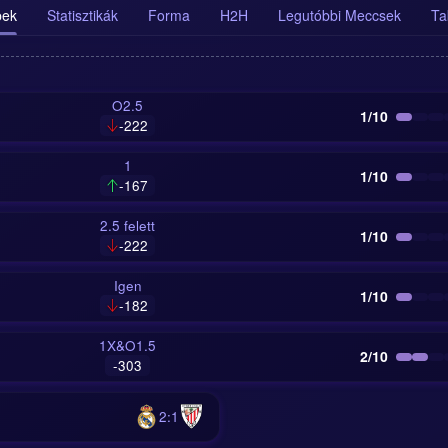
pek
Statisztikák
Forma
H2H
Legutóbbi Meccsek
Ta
O2.5
1/10
-222
1
1/10
-167
2.5 felett
1/10
-222
Igen
1/10
-182
1X&O1.5
2/10
-303
2:1