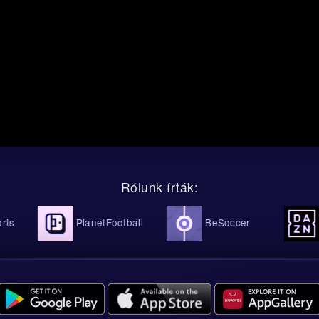
Rólunk írták:
PlanetFootball
BeSoccer
DAZ