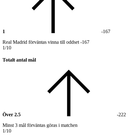
1
-167
Real Madrid förväntas vinna till oddset -167
1/10
Totalt antal mål
Över 2.5
-222
Minst 3 mål förväntas göras i matchen
1/10