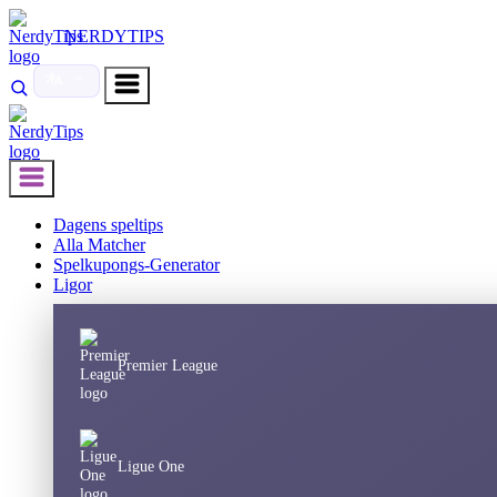
NERDYTIPS
Dagens speltips
Alla Matcher
Spelkupongs-Generator
Ligor
Premier League
Ligue One