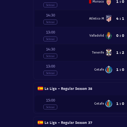
1
:
0
Monaco
Selesai
14:30
4
:
1
Atletico M
Selesai
13:00
0
:
0
Valladolid
Selesai
14:30
1
:
2
Tenerife
Selesai
13:00
1
:
0
Getafe
Selesai
La Liga - Regular Season 38
15:00
1
:
0
Getafe
Selesai
La Liga - Regular Season 37