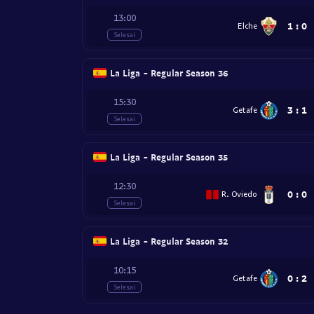
13:00
1
:
0
Elche
Selesai
La Liga - Regular Season 36
15:30
3
:
1
Getafe
Selesai
La Liga - Regular Season 35
12:30
0
:
0
R. Oviedo
Selesai
La Liga - Regular Season 32
10:15
0
:
2
Getafe
Selesai