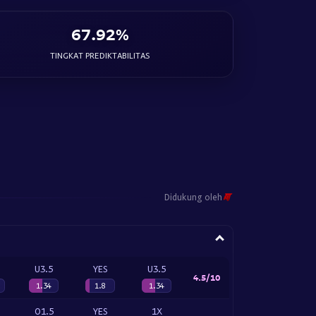
67.92%
TINGKAT PREDIKTABILITAS
Didukung oleh
U3.5
YES
U3.5
4.5/10
1.34
1.8
1.34
O1.5
YES
1X