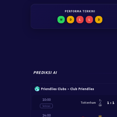
PERFORMA TERKINI
W
D
L
L
D
PREDIKSI AI
Friendlies Clubs - Club Friendlies
10:00
1
:
1
Tottenham
Selesai
14:00