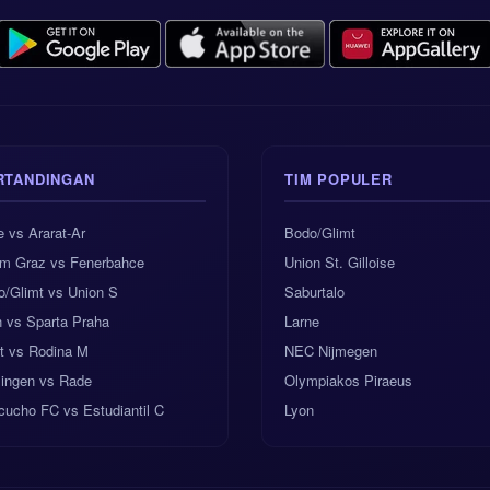
RTANDINGAN
TIM POPULER
e vs Ararat-Ar
Bodo/Glimt
rm Graz vs Fenerbahce
Union St. Gilloise
o/Glimt vs Union S
Saburtalo
 vs Sparta Praha
Larne
t vs Rodina M
NEC Nijmegen
lingen vs Rade
Olympiakos Piraeus
ucho FC vs Estudiantil C
Lyon