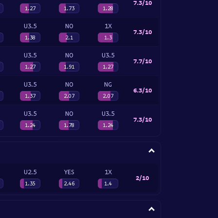
7.3/10
1.27
1.73
1.28
U3.5
NO
1X
7.3/10
1.38
2.1
1.3
U3.5
NO
U3.5
7.7/10
1.27
1.91
1.27
U3.5
NO
NG
6.3/10
1.37
2.07
2.07
U3.5
NO
U3.5
7.3/10
1.24
1.78
1.24
U2.5
YES
1X
2/10
1.35
2.46
1.4