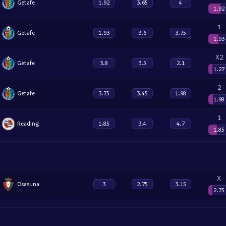
Getafe
1.92
3.65
4
1.92
1
Getafe
1.93
3.6
3.75
1.93
X2
Getafe
3.8
3.5
2.1
1.27
2
Getafe
3.75
3.45
1.98
1.98
1
Reading
1.85
3.4
4.7
1.85
X
Osasuna
3
2.75
3.15
2.75