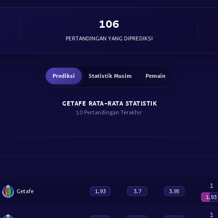
106
PERTANDINGAN YANG DIPREDIKSI
Prediksi
Statistik Musim
Pemain
GETAFE RATA-RATA STATISTIK
10 Pertandingan Terakhir
1
Getafe
1.93
3.7
3.95
1.93
1