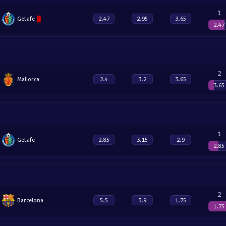
1
Getafe
2.47
2.95
3.65
2.47
2
Mallorca
2.4
3.2
3.65
3.65
1
Getafe
2.85
3.15
2.9
2.85
2
Barcelona
5.5
3.9
1.75
1.75