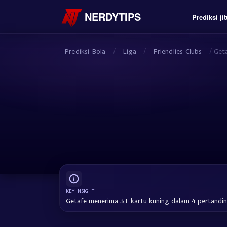
NERDYTIPS
Prediksi jit
Prediksi Bola
/
Liga
/
Friendlies Clubs
/
Get
KEY INSIGHT
Getafe menerima 3+ kartu kuning dalam 4 pertandin