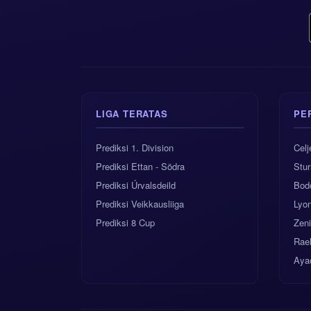
LIGA TERATAS
PE
Prediksi 1. Division
Celj
Prediksi Ettan - Södra
Stu
Prediksi Úrvalsdeild
Bod
Prediksi Veikkausliiga
Lyon
Prediksi 8 Cup
Zeni
Rae
Ayac