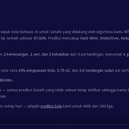
sepak bola berbasis AI untuk Getafe yang didukung oleh algoritma kami,
NT
tip terbaik sebesar
67.92%
. Prediksi mencakup
Hasil Akhir, Under/Over, Ke
an
2 kemenangan, 1 seri, dan 2 kekalahan
dari 5 pertandingan, mencetak
4 g
n rata-rata
45% penguasaan bola
,
0.75 xG
, dan
3.6 tendangan sudut
per per
68.60m
.
h
— semua prediksi Getafe yang telah selesai tetap terlihat sehingga kamu b
nan.
is setiap hari — jelajahi
prediksi bola
kami untuk lebih dari 160 liga.