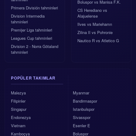
Boluspor vs Manisa F.K.
Primera División tahminleri
CS Herediano vs
Division Intermedia
Alajuelense
tahminleri
Ilves vs Mariehamn
Premijer Liga tahminleri
Zilina II vs Pohronie
Leagues Cup tahminleri
Nautico R vs Atletico G
Division 2 - Norra Götaland
tahminleri
POPÜLER TAKIMLAR
Malezya
Myanmar
Filipinler
Bandirmaspor
Singapur
Istanbulspor
Endonezya
Sivasspor
Vietnam
Esenler E
Kamboçya
Boluspor