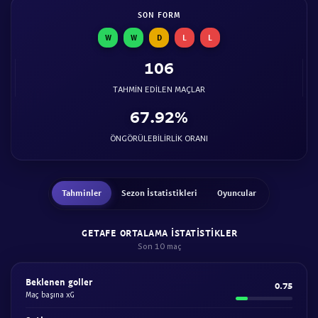
SON FORM
W
W
D
L
L
106
TAHMIN EDILEN MAÇLAR
67.92%
ÖNGÖRÜLEBILIRLIK ORANI
Tahminler
Sezon İstatistikleri
Oyuncular
GETAFE ORTALAMA ISTATISTIKLER
Son 10 maç
Beklenen goller
0.75
Maç başına xG