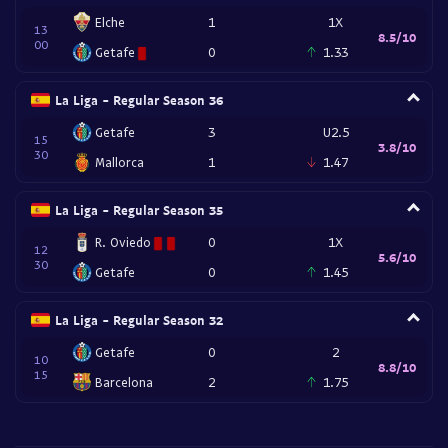
Elche
1
1X
13
8.5/10
00
Getafe
0
1.33
La Liga - Regular Season 36
Getafe
3
U2.5
15
3.8/10
30
Mallorca
1
1.47
La Liga - Regular Season 35
R. Oviedo
0
1X
12
5.6/10
30
Getafe
0
1.45
La Liga - Regular Season 32
Getafe
0
2
10
8.8/10
15
Barcelona
2
1.75