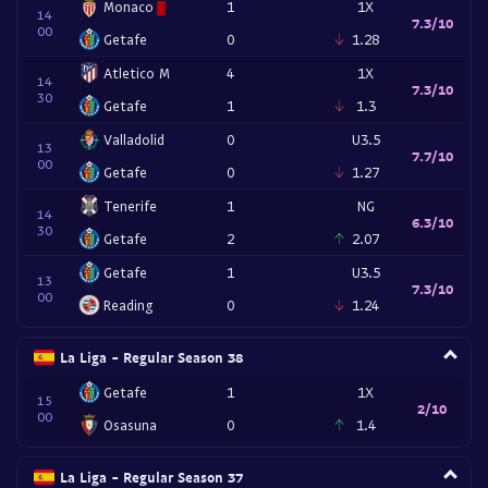
Monaco
1
1X
14
7.3/10
00
Getafe
0
1.28
Atletico M
4
1X
14
7.3/10
30
Getafe
1
1.3
Valladolid
0
U3.5
13
7.7/10
00
Getafe
0
1.27
Tenerife
1
NG
14
6.3/10
30
Getafe
2
2.07
Getafe
1
U3.5
13
7.3/10
00
Reading
0
1.24
La Liga - Regular Season 38
Getafe
1
1X
15
2/10
00
Osasuna
0
1.4
La Liga - Regular Season 37