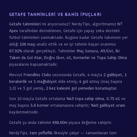
GETAFE TAHMINLERI VE BAHIS İPUÇLARI
Getafe tahminleri
mi arıyorsunuz? NerdyTips, algoritmamız
NT
Apex
tarafından desteklenen, Getafe için yapay zeka destekli
futbol tahminleri sunmaktadır. Bugüne kadar Getafe takımının yer
aldığı
106 maçı
analiz ettik ve en iyi tahmin başarı oranımız
67.92%
olarak gerçekleşti. Tahminler
Maç Sonucu, Alt/Üst, İki
Takım da Gol Atar, Doğru Skor, xG, Kornerler ve Topa Sahip Olma
piyasalarını kapsamaktadır.
Mevcut
Friendlies Clubs
sezonunda Getafe, 4 maçta
2 galibiyet, 1
beraberlik ve 1 mağlubiyet
elde etmiş;
4 gol
atmış (maç başına
1.0) ve 5 gol yemiş,
2 kez kalesini gol yemeden korumuştur
.
Son 10 maçta Getafe ortalama
%45 topa sahip olma
,
0.75 xG
ve
maç başına
3.6 korner
ortalamasına sahiptir;
%40 galibiyet oranı
kaydetmektedir.
Getafe şu anda tahmini
€68.60m
piyasa değerine sahiptir.
NerdyTips,
tam şeffaflık
ilkesiyle çalışır — tamamlanan tüm