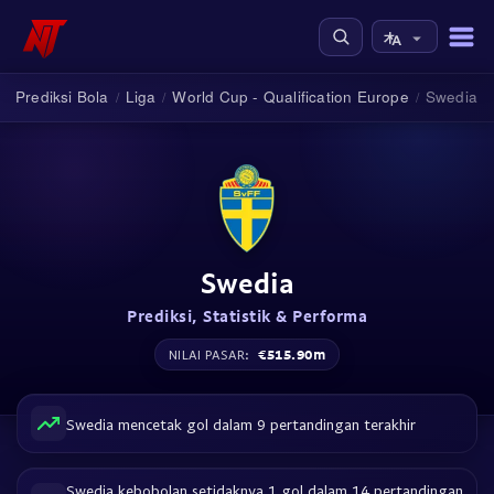
Prediksi Bola
Liga
World Cup - Qualification Europe
Swedia
/
/
/
Swedia
Prediksi, Statistik & Performa
€515.90m
NILAI PASAR:
Swedia mencetak gol dalam 9 pertandingan terakhir
Swedia kebobolan setidaknya 1 gol dalam 14 pertandingan