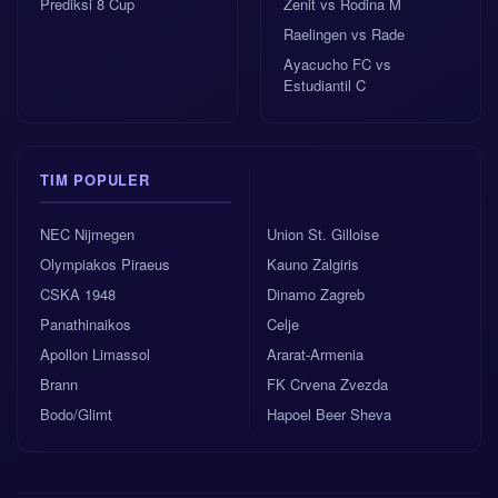
Prediksi 8 Cup
Zenit vs Rodina M
Raelingen vs Rade
Ayacucho FC vs
Estudiantil C
TIM POPULER
NEC Nijmegen
Union St. Gilloise
Olympiakos Piraeus
Kauno Zalgiris
CSKA 1948
Dinamo Zagreb
Panathinaikos
Celje
Apollon Limassol
Ararat-Armenia
Brann
FK Crvena Zvezda
Bodo/Glimt
Hapoel Beer Sheva