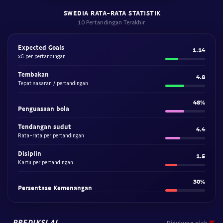
SWEDIA RATA-RATA STATISTIK
10 Pertandingan Terakhir
Expected Goals
1.14
xG per pertandingan
Tembakan
4.8
Tepat sasaran / pertandingan
48%
Penguasaan bola
Tendangan sudut
4.4
Rata-rata per pertandingan
Disiplin
1.5
Kartu per pertandingan
30%
Persentase Kemenangan
PREDIKSI AI
Didukung oleh