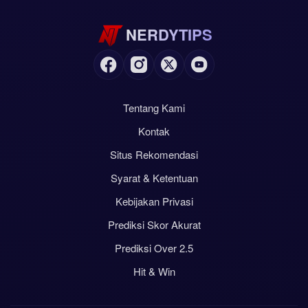
NERDYTIPS
Tentang Kami
Kontak
Situs Rekomendasi
Syarat & Ketentuan
Kebijakan Privasi
Prediksi Skor Akurat
Prediksi Over 2.5
Hit & Win