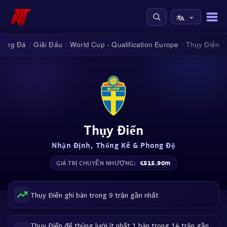
Bóng Đá
Giải Đấu
World Cup - Qualification Europe
Thụy Điển
/
/
/
Thụy Điển
Nhận Định, Thống Kê & Phong Độ
€515.90m
GIÁ TRỊ CHUYỂN NHƯỢNG:
Thụy Điển ghi bàn trong 9 trận gần nhất
Thụy Điển để thủng lưới ít nhất 1 bàn trong 14 trận gần