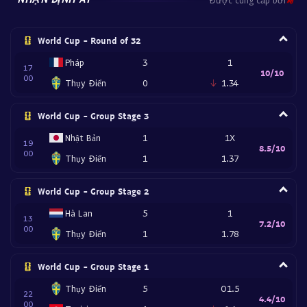
World Cup - Round of 32
Pháp
3
1
17
10/10
00
Thụy Điển
0
1.34
World Cup - Group Stage 3
Nhật Bản
1
1X
19
8.5/10
00
Thụy Điển
1
1.37
World Cup - Group Stage 2
Hà Lan
5
1
13
7.2/10
00
Thụy Điển
1
1.78
World Cup - Group Stage 1
Thụy Điển
5
O1.5
22
4.4/10
00