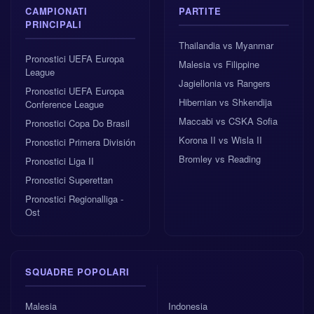
CAMPIONATI
PARTITE
PRINCIPALI
Thailandia vs Myanmar
Pronostici UEFA Europa
Malesia vs Filippine
League
Jagiellonia vs Rangers
Pronostici UEFA Europa
Hibernian vs Shkendija
Conference League
Maccabi vs CSKA Sofia
Pronostici Copa Do Brasil
Korona II vs Wisla II
Pronostici Primera División
Bromley vs Reading
Pronostici Liga II
Pronostici Superettan
Pronostici Regionalliga -
Ost
SQUADRE POPOLARI
Malesia
Indonesia