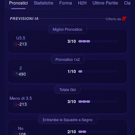
Pronostici
Statistiche
Forma
H2H
Ultime Partite
Classi
Offerto da
PREVISIONI IA
Miglior Pronostico
U3.5
3/10
-213
Pronostico 1x2
2
1/10
490
Totale Gol
Meno di 3.5
3/10
-213
Entrambe le Squadre a Segno
No
2/10
108