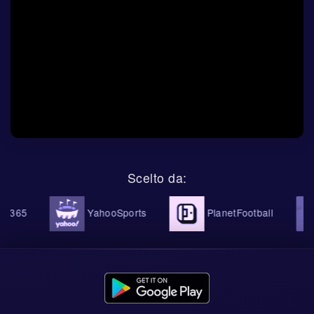
Scelto da:
365
YahooSports
PlanetFootball