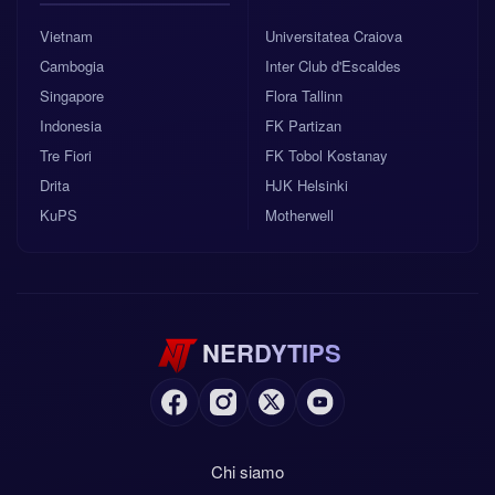
Vietnam
Universitatea Craiova
Cambogia
Inter Club d'Escaldes
Singapore
Flora Tallinn
Indonesia
FK Partizan
Tre Fiori
FK Tobol Kostanay
Drita
HJK Helsinki
KuPS
Motherwell
NERDYTIPS
Chi siamo