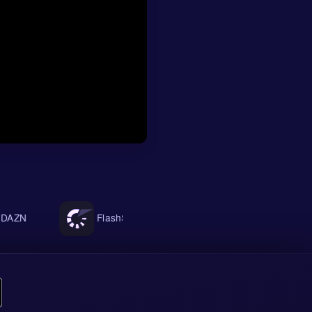
N
FlashScore
OneFootball
Fo