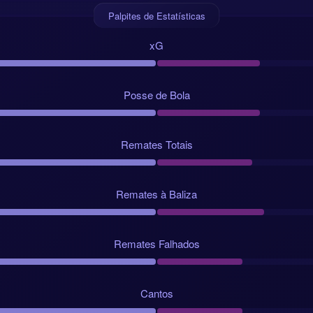
Palpites de Estatísticas
xG
Posse de Bola
Remates Totais
Remates à Baliza
Remates Falhados
Cantos