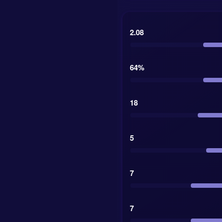
2.08
64%
18
5
7
7