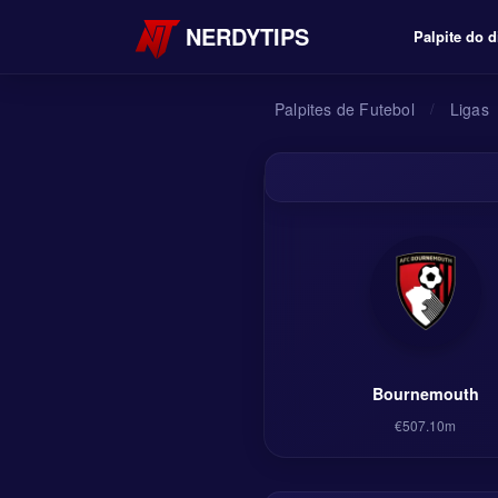
NERDYTIPS
Palpite do d
Palpites de Futebol
/
Ligas
Bournemouth
€507.10m