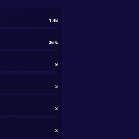
1.48
36%
9
3
3
3