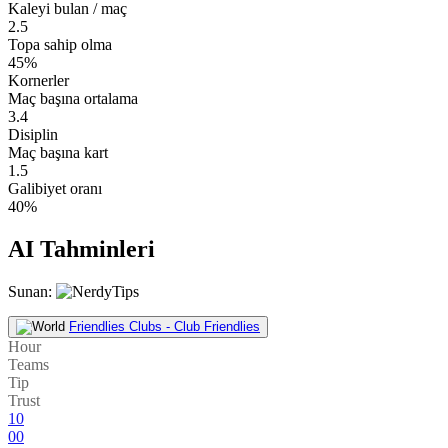
Kaleyi bulan / maç
2.5
Topa sahip olma
45%
Kornerler
Maç başına ortalama
3.4
Disiplin
Maç başına kart
1.5
Galibiyet oranı
40%
AI Tahminleri
Sunan:
Friendlies Clubs - Club Friendlies
Hour
Teams
Tip
Trust
10
00