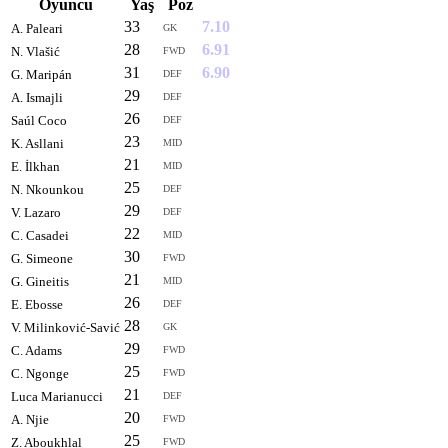
Oyuncu
Yaş
Poz
Puan
33
7.10
A. Paleari
GK
28
6.91
N. Vlašić
FWD
31
6.90
G. Maripán
DEF
29
6.89
A. Ismajli
DEF
26
6.87
Saúl Coco
DEF
23
6.87
K. Asllani
MID
21
6.83
E. İlkhan
MID
25
6.82
N. Nkounkou
DEF
29
6.81
V. Lazaro
DEF
22
6.80
C. Casadei
MID
30
6.78
G. Simeone
FWD
21
6.77
G. Gineitis
MID
26
6.75
E. Ebosse
DEF
28
6.70
V. Milinković-Savić
GK
29
6.70
C. Adams
FWD
25
6.69
C. Ngonge
FWD
21
6.66
Luca Marianucci
DEF
20
6.65
A. Njie
FWD
25
6.64
Z. Aboukhlal
FWD