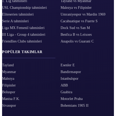
1. Lig tahminleri
Tayland vs Myanmar
USL Championship tahminleri
Malezya vs Filipinler
Eliteserien tahminleri
Umraniyespor vs Mardin 1969
Serie A tahminleri
Cacahuatique vs Fuerte S
Liga MX Femenil tahminleri
Dock Sud vs San M
III Liga - Group 4 tahminleri
Benfica B vs Leixoes
Friendlies Clubs tahminleri
Anapolis vs Guarani C
POPÜLER TAKIMLAR
Tayland
Esenler E
Myanmar
Bandirmaspor
Malezya
Istanbulspor
Filipinler
ABB
Boluspor
Guabira
Manisa F.K.
Motorlet Praha
Sivasspor
Bohemians 1905 II