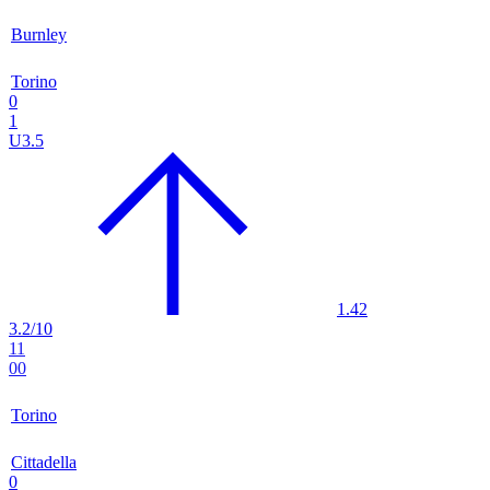
Burnley
Torino
0
1
U3.5
1.42
3.2/10
11
00
Torino
Cittadella
0