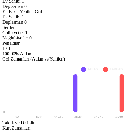
Ev Sahibi
1
Deplasman
0
En Fazla Yenilen Gol
Ev Sahibi
1
Deplasman
0
Seriler
Galibiyetler
1
Mağlubiyetler
0
Penaltılar
1
/ 1
100.00% Atılan
Gol Zamanları (Atılan vs Yenilen)
Taktik ve Disiplin
Kart Zamanları