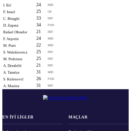
24
6.64
I. Ilić
MID
25
6.63
F. Israel
GK
33
6.60
C. Biraghi
DEF
34
6.60
D. Zapata
FWD
21
6.60
Rafael Obrador
DEF
24
6.59
F. Anjorin
MID
22
6.58
M. Prati
MID
25
6.57
S. Walukiewicz
DEF
25
6.55
M. Pedersen
DEF
21
6.55
A. Dembélé
DEF
31
6.50
A. Tamèze
MID
26
6.45
S. Kulenović
FWD
31
6.24
A. Masina
DEF
EN IYI LIGLER
MAÇLAR