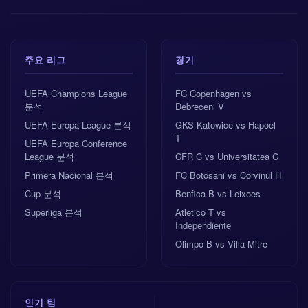
주요 리그
경기
UEFA Champions League
FC Copenhagen vs
분석
Debreceni V
UEFA Europa League 분석
GKS Katowice vs Hapoel
T
UEFA Europa Conference
League 분석
CFR C vs Universitatea C
Primera Nacional 분석
FC Botosani vs Corvinul H
Cup 분석
Benfica B vs Leixoes
Superliga 분석
Atletico T vs
Independiente
Olimpo B vs Villa Mitre
인기 팀