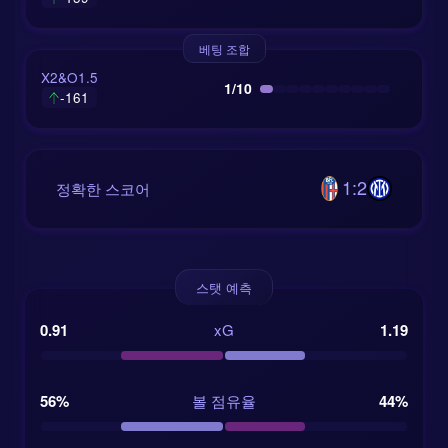
베팅 조합
X2&O1.5
1/10
-161
1:2
정확한 스코어
스탯 예측
0.91
xG
1.19
56%
볼 점유율
44%