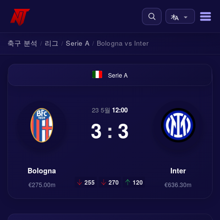
축구 분석
리그
Serie A
Bologna vs Inter
/
/
/
Serie A
23 5월
12:00
3
:
3
Bologna
Inter
255
270
120
€275.00m
€636.30m