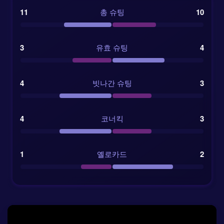
11
총 슈팅
10
3
유효 슈팅
4
4
빗나간 슈팅
3
4
코너킥
3
1
옐로카드
2