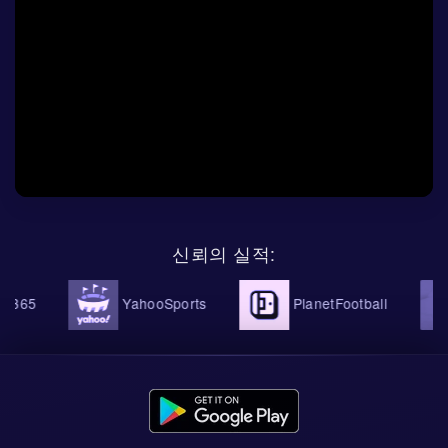
신뢰의 실적:
365
YahooSports
PlanetFootball