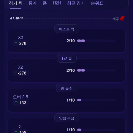
경기 픽
통계
폼
H2H
최근 경기
순위표
제공
AI 분석
베스트 픽
X2
2/10
-278
1x2 픽
X2
2/10
-278
총 골수
오버 2.5
1/10
-133
양팀 득점
예
1/10
-159