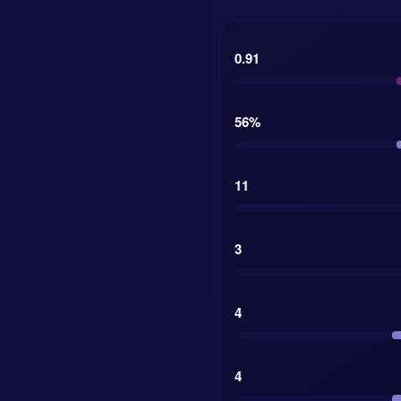
0.91
56%
11
3
4
4