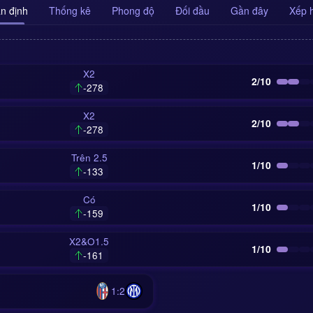
n định
Thống kê
Phong độ
Đối đầu
Gần đây
Xếp 
X2
2/10
-278
X2
2/10
-278
Trên 2.5
1/10
-133
Có
1/10
-159
X2&O1.5
1/10
-161
1:2