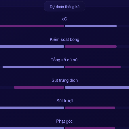
Dự đoán thống kê
xG
Kiểm soát bóng
Tổng số cú sút
Sút trúng đích
Sút trượt
Phạt góc