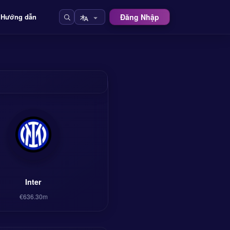
Đăng Nhập
Hướng dẫn
Inter
€636.30m